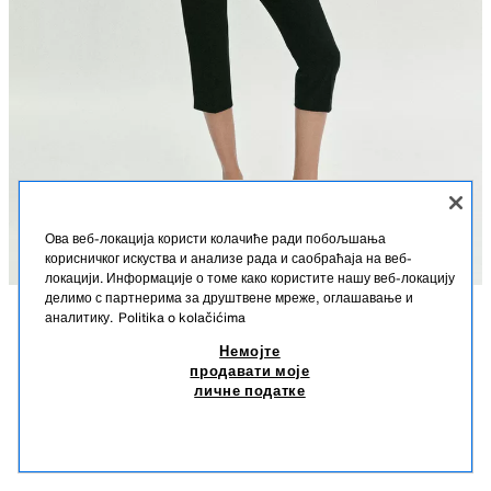
Ова веб-локација користи колачиће ради побољшања
корисничког искуства и анализе рада и саобраћаја на веб-
локацији. Информације о томе како користите нашу веб-локацију
делимо с партнерима за друштвене мреже, оглашавање и
аналитику.
Politika o kolačićima
OPIS
KAPRI PANTALONE SA KAIŠEM
SASTAV
MERE
Немојте
3.590 RSD
1.290 RSD
-23%
990 RSD
продавати моје
Visina modela: 183 cm
3.590 RSD REDOVNA CENA; 1.290 RSD NAJNIŽA CENA U POSLEDNJIH 30 DANA;
личне податке
990 RSD SNIŽENA CENA
Pantalone visokog struka sa kaišem. Lažni paspulirani džepovi pozadi.
990
Donji rub sa bočnim prorezima. Kopčanje rajsferšlusom, unutrašnjim
SLIČNI PROIZVODI
dugmetom i kopčom sa prednje strane.
NEMA NA ZALIHAMA
CRNA
1608/029/800