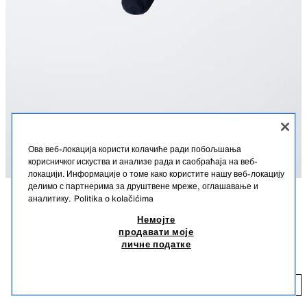
Ова веб-локација користи колачиће ради побољшања
корисничког искуства и анализе рада и саобраћаја на веб-
локацији. Информације о томе како користите нашу веб-локацију
делимо с партнерима за друштвене мреже, оглашавање и
аналитику.
Politika o kolačićima
OPIS
BOJA
SASTAV
MERE
Немојте
продавати моје
JEDNOBOJNE HULAHOPKE
Jednobojne hulahopke sa elastičnim pojasom.
личне податке
MORNARSKO PLAVA
1554/749/401
850 RSD
85
DODAJ