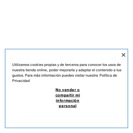
Utilizamos cookies propias y de terceros para conocer los usos de
nuestra tienda online, poder mejorarla y adaptar el contenido a tus
gustos. Para más información puedes visitar nuestra
Política de
Privacidad
ESPAÑOL
ENGLISH
No vender o
compartir mi
ZARA
/
MUJER
/
+ INFO
/
EMPRESA
información
personal
NO VENDER O COMPARTIR MI INFORMACIÓN PERSONAL
USO DE IA