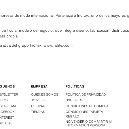
empresas de moda internacional. Pertenece a Inditex, uno de los mayores 
o particular modelo de negocio, que integra diseño, fabricación, distribuci
das propia.
rativa del grupo Inditex:
www.inditex.com
ÍGUENOS
EMPRESA
POLÍTICAS
EWSLETTER
QUIÉNES SOMOS
POLÍTICA DE PRIVACIDAD
IKTOK
JOIN LIFE
USO DE IA
NSTAGRAM
OFICINAS
CONDICIONES DE COMPRA
ACEBOOK
TIENDAS
CONDICIONES TARJETA
REGALO
INTEREST
NO VENDER O COMPARTIR MI
OUTUBE
INFORMACIÓN PERSONAL