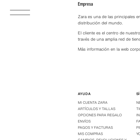
Empresa
Zara es una de las principales 
distribución del mundo.
El cliente es el centro de nuestr
través de una amplia red de tien
Más información en la web corpo
AYUDA
S
MI CUENTA ZARA
N
ARTÍCULOS Y TALLAS
T
OPCIONES PARA REGALO
I
ENVÍOS
F
PAGOS Y FACTURAS
P
MIS COMPRAS
Y