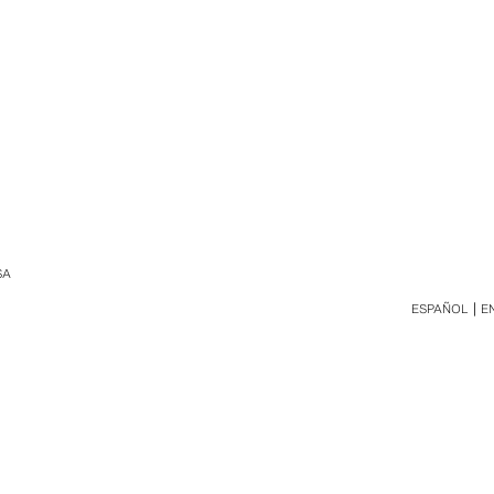
SA
ESPAÑOL
E