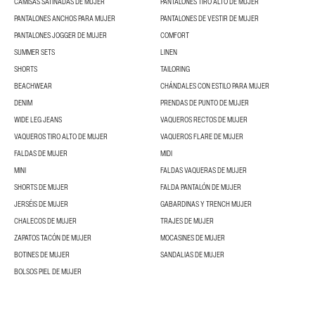
CAMISAS SATINADAS DE MUJER
PANTALONES TIRO ALTO DE MUJER
PANTALONES ANCHOS PARA MUJER
PANTALONES DE VESTIR DE MUJER
PANTALONES JOGGER DE MUJER
COMFORT
SUMMER SETS
LINEN
SHORTS
TAILORING
BEACHWEAR
CHÁNDALES CON ESTILO PARA MUJER
DENIM
PRENDAS DE PUNTO DE MUJER
WIDE LEG JEANS
VAQUEROS RECTOS DE MUJER
VAQUEROS TIRO ALTO DE MUJER
VAQUEROS FLARE DE MUJER
FALDAS DE MUJER
MIDI
MINI
FALDAS VAQUERAS DE MUJER
SHORTS DE MUJER
FALDA PANTALÓN DE MUJER
JERSÉIS DE MUJER
GABARDINAS Y TRENCH MUJER
CHALECOS DE MUJER
TRAJES DE MUJER
ZAPATOS TACÓN DE MUJER
MOCASINES DE MUJER
BOTINES DE MUJER
SANDALIAS DE MUJER
BOLSOS PIEL DE MUJER