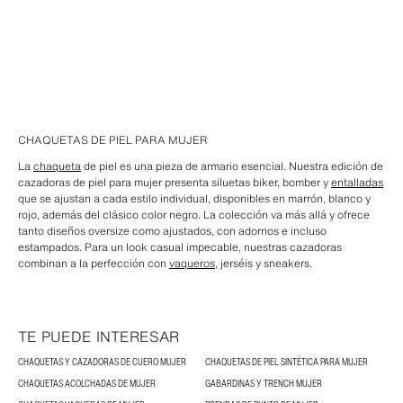
CHAQUETAS DE PIEL PARA MUJER
La
chaqueta
de piel es una pieza de armario esencial. Nuestra edición de
cazadoras de piel para mujer presenta siluetas biker, bomber y
entalladas
que se ajustan a cada estilo individual, disponibles en marrón, blanco y
rojo, además del clásico color negro. La colección va más allá y ofrece
tanto diseños oversize como ajustados, con adornos e incluso
estampados. Para un look casual impecable, nuestras cazadoras
combinan a la perfección con
vaqueros
, jerséis y sneakers.
TE PUEDE INTERESAR
CHAQUETAS Y CAZADORAS DE CUERO MUJER
CHAQUETAS DE PIEL SINTÉTICA PARA MUJER
CHAQUETAS ACOLCHADAS DE MUJER
GABARDINAS Y TRENCH MUJER