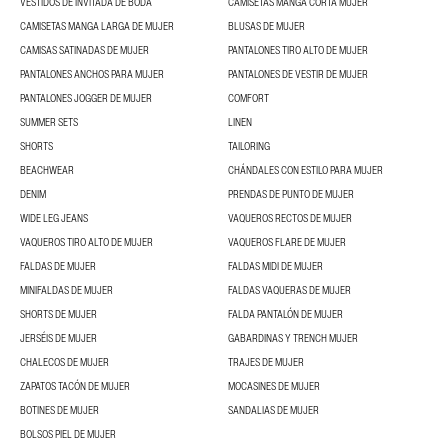
VESTIDOS DE INVITADA DE BODA
CAMISETAS MANGA CORTA MUJER
CAMISETAS MANGA LARGA DE MUJER
BLUSAS DE MUJER
CAMISAS SATINADAS DE MUJER
PANTALONES TIRO ALTO DE MUJER
PANTALONES ANCHOS PARA MUJER
PANTALONES DE VESTIR DE MUJER
PANTALONES JOGGER DE MUJER
COMFORT
SUMMER SETS
LINEN
SHORTS
TAILORING
BEACHWEAR
CHÁNDALES CON ESTILO PARA MUJER
DENIM
PRENDAS DE PUNTO DE MUJER
WIDE LEG JEANS
VAQUEROS RECTOS DE MUJER
VAQUEROS TIRO ALTO DE MUJER
VAQUEROS FLARE DE MUJER
FALDAS DE MUJER
FALDAS MIDI DE MUJER
MINIFALDAS DE MUJER
FALDAS VAQUERAS DE MUJER
SHORTS DE MUJER
FALDA PANTALÓN DE MUJER
JERSÉIS DE MUJER
GABARDINAS Y TRENCH MUJER
CHALECOS DE MUJER
TRAJES DE MUJER
ZAPATOS TACÓN DE MUJER
MOCASINES DE MUJER
BOTINES DE MUJER
SANDALIAS DE MUJER
BOLSOS PIEL DE MUJER