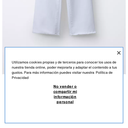
Utilizamos cookies propias y de terceros para conocer los usos de
nuestra tienda online, poder mejorarla y adaptar el contenido a tus
gustos. Para más información puedes visitar nuestra
Política de
Privacidad
No vender o
DESCRIPCIÓN
COMPOSICIÓN
MEDIDAS
compartir mi
información
JEANS MARINE
Jeans tipo marine con cinturilla interior ajustable y cierre botón frontal.
personal
Bolsillos de tipo plastrón en espalda. Detalle desflecado en bajo.
$ 32,90
-70%
$ 9,87
BLANCO
7227/618/250
$ 9,
VER SIMILARES
AGOTADO