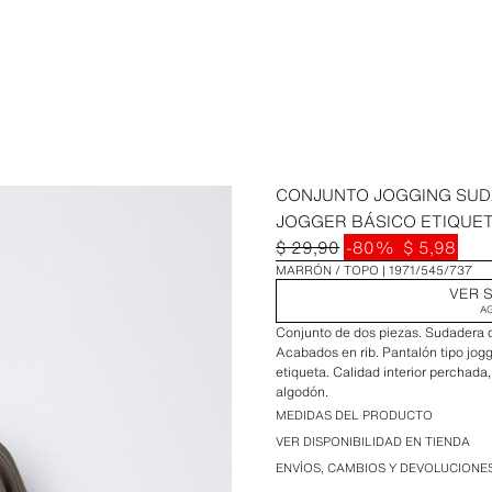
CONJUNTO JOGGING SUD
JOGGER BÁSICO ETIQUE
$ 29,90
-80%
$ 5,98
MARRÓN / TOPO
1971/545/737
VER S
A
Conjunto de dos piezas. Sudadera 
Acabados en rib. Pantalón tipo jogge
etiqueta. Calidad interior perchada
algodón.
MEDIDAS DEL PRODUCTO
VER DISPONIBILIDAD EN TIENDA
ENVÍOS, CAMBIOS Y DEVOLUCIONE