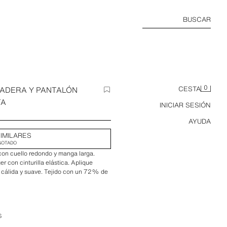
BUSCAR
0
ADERA Y PANTALÓN
CESTA
TA
INICIAR SESIÓN
AYUDA
IMILARES
GOTADO
con cuello redondo y manga larga.
r con cinturilla elástica. Aplique
, cálida y suave. Tejido con un 72% de
S