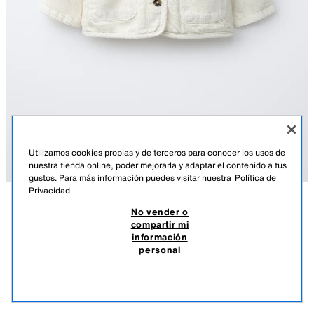
Utilizamos cookies propias y de terceros para conocer los usos de
nuestra tienda online, poder mejorarla y adaptar el contenido a tus
gustos. Para más información puedes visitar nuestra
Política de
Privacidad
No vender o
DESCRIPCIÓN
COMPOSICIÓN
MEDIDAS
compartir mi
información
CAZADORA SARGA
Cazadora con cuello redondo y manga larga. Cierre con botones y
personal
bolsillos de tipo plastrón en delantero.
$ 32,90
-70%
$ 9,87
CRUDO
4575/502/712
$ 9,
VER SIMILARES
AGOTADO