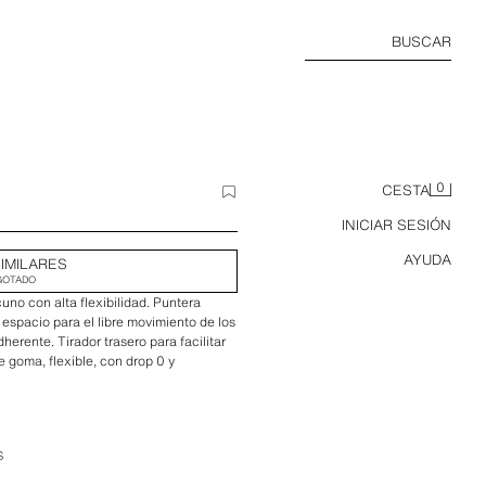
BUSCAR
0
CESTA
INICIAR SESIÓN
AYUDA
IMILARES
GOTADO
no con alta flexibilidad. Puntera
espacio para el libre movimiento de los
herente. Tirador trasero para facilitar
de goma, flexible, con drop 0 y
 en un material exclusivo. Cualquier
son características que confirman la
S