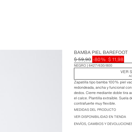
BAMBA PIEL BAREFOOT
$ 59,90
-80%
$ 11,98
NEGRO
6427/630/800
VER S
A
Zapatilla tipo bamba 100% piel vacu
redondeada, ancha y funcional con 
dedos. Cierre mediante doble tira ad
el calce. Plantilla extraíble. Suela 
contrafuerte muy flexible.
MEDIDAS DEL PRODUCTO
PIEL: Este producto está elaborado
VER DISPONIBILIDAD EN TIENDA
posible marca o variación de color 
ENVÍOS, CAMBIOS Y DEVOLUCIONE
autenticidad de la piel.