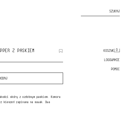
SZUKAJ
OPPER Z PASKIEM
0
KOSZYK
LOGOWANIE
POMOC
DODAJ
akości skóry z ozdobnym paskiem. Komora
rz kieszeń zapinana na suwak. Dwa
x 38 x 13 cm.