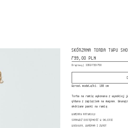
SKÓRZANA TORBA TYPU SH
799,00 PLN
Brązowy
3355/720/700
Wzrost modela/ki: 188 cm
Torba na ramię wykonana z wysokiej j
główna z zapięciem na magnes. Wewnąt
skórzane paski na ramię.
WYMIARY ARTYKUŁU
Wysokość x Szerokość x Głębokość: 40 
SPRAWDŹ DOSTĘPNOŚĆ W SKLEPIE
WYSYŁKA, WYMIANA I ZWROT
Kolekcja specjalna Origins.