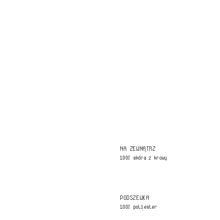
NA ZEWNĄTRZ
100% skóra z krowy
PODSZEWKA
100% poliester