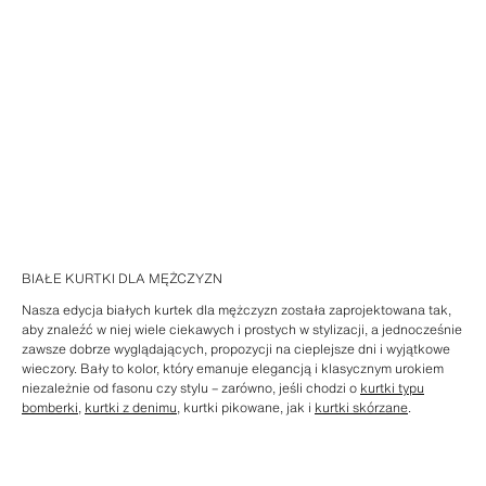
BIAŁE KURTKI DLA MĘŻCZYZN
Nasza edycja białych kurtek dla mężczyzn została zaprojektowana tak,
aby znaleźć w niej wiele ciekawych i prostych w stylizacji, a jednocześnie
zawsze dobrze wyglądających, propozycji na cieplejsze dni i wyjątkowe
wieczory. Bały to kolor, który emanuje elegancją i klasycznym urokiem
niezależnie od fasonu czy stylu – zarówno, jeśli chodzi o
kurtki typu
bomberki
,
kurtki z denimu
, kurtki pikowane, jak i
kurtki skórzane
.