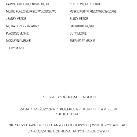
KAMIZELKI I BEZRĘKAWNIKI MĘSKIE
KURTKI MĘSKIE Z DENIMU
MĘSKIE PŁASZCZE PRZECIWDESZCZOWE
MĘSKIE KURTKI PRZECIWDESZCZOWE
JEANSY MĘSKIE
BLUZY MĘSKIE
MĘSKA ODZIEŻ Z DZIANINY
GARNITURY MĘSKIE
PŁASZCZE MĘSKIE
BUTY MĘSKIE
MOKASYNY MĘSKIE
SNEAKERSY MĘSKIE
TORBY MĘSKIE
POLSKI
УКРАЇНСЬКА
ENGLISH
ZARA
/
MĘŻCZYZNA
/
KOLEKCJA
/
KURTKI | KAMIZELKI
/
KURTKI BIAŁE
NIE SPRZEDAWAJ MOICH DANYCH OSOBOWYCH
WYKORZYSTANIE AI
ZARZĄDZANIE OCHRONĄ DANYCH OSOBOWYCH