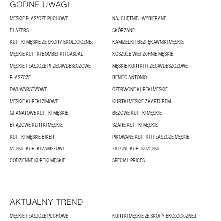
GODNE UWAGI
MĘSKIE PŁASZCZE PUCHOWE
NAJCHĘTNIEJ WYBIERANE
BLAZERS
SKÓRZANE
KURTKI MĘSKIE ZE SKÓRY EKOLOGICZNEJ
KAMIZELKI I BEZRĘKAWNIKI MĘSKIE
MĘSKIE KURTKI BOMBERKI I CASUAL
KOSZULE WIERZCHNIE MĘSKIE
MĘSKIE PŁASZCZE PRZECIWDESZCZOWE
MĘSKIE KURTKI PRZECIWDESZCZOWE
PŁASZCZE
BENITO ANTONIO
DWUWARSTWOWE
CZERWONE KURTKI MĘSKIE
MĘSKIE KURTKI ZIMOWE
KURTKI MĘSKIE Z KAPTUREM
GRANATOWE KURTKI MĘSKIE
BEŻOWE KURTKI MĘSKIE
BRĄZOWE KURTKI MĘSKIE
SZARE KURTKI MĘSKIE
KURTKI MĘSKIE BIKER
PIKOWANE KURTKI I PŁASZCZE MĘSKIE
MĘSKIE KURTKI ZAMSZOWE
ZIELONE KURTKI MĘSKIE
CODZIENNE KURTKI MĘSKIE
SPECIAL PRICES
AKTUALNY TREND
MĘSKIE PŁASZCZE PUCHOWE
KURTKI MĘSKIE ZE SKÓRY EKOLOGICZNEJ