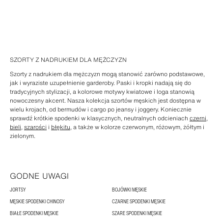
SZORTY Z NADRUKIEM DLA MĘŻCZYZN
Szorty z nadrukiem dla mężczyzn mogą stanowić zarówno podstawowe,
jak i wyraziste uzupełnienie garderoby. Paski i kropki nadają się do
tradycyjnych stylizacji, a kolorowe motywy kwiatowe i loga stanowią
nowoczesny akcent. Nasza kolekcja szortów męskich jest dostępna w
wielu krojach, od bermudów i cargo po jeansy i joggery. Koniecznie
sprawdź krótkie spodenki w klasycznych, neutralnych odcieniach
czerni
,
bieli
,
szarości
i
błękitu
, a także w kolorze czerwonym, różowym, żółtym i
zielonym.
GODNE UWAGI
JORTSY
BOJÓWKI MĘSKIE
MĘSKIE SPODENKI CHINOSY
CZARNE SPODENKI MĘSKIE
BIAŁE SPODENKI MĘSKIE
SZARE SPODENKI MĘSKIE