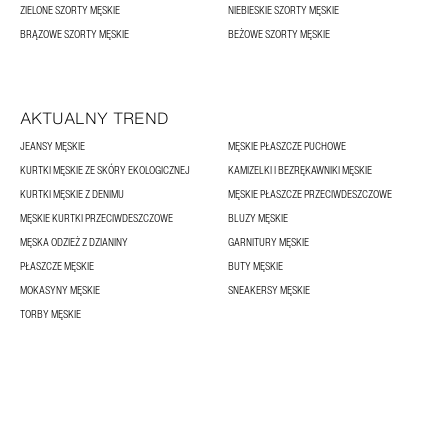
ZIELONE SZORTY MĘSKIE
NIEBIESKIE SZORTY MĘSKIE
BRĄZOWE SZORTY MĘSKIE
BEŻOWE SZORTY MĘSKIE
AKTUALNY TREND
JEANSY MĘSKIE
MĘSKIE PŁASZCZE PUCHOWE
KURTKI MĘSKIE ZE SKÓRY EKOLOGICZNEJ
KAMIZELKI I BEZRĘKAWNIKI MĘSKIE
KURTKI MĘSKIE Z DENIMU
MĘSKIE PŁASZCZE PRZECIWDESZCZOWE
MĘSKIE KURTKI PRZECIWDESZCZOWE
BLUZY MĘSKIE
MĘSKA ODZIEŻ Z DZIANINY
GARNITURY MĘSKIE
PŁASZCZE MĘSKIE
BUTY MĘSKIE
MOKASYNY MĘSKIE
SNEAKERSY MĘSKIE
TORBY MĘSKIE