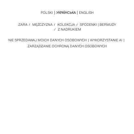
POLSKI
УКРАЇНСЬКА
ENGLISH
ZARA
/
MĘŻCZYZNA
/
KOLEKCJA
/
SPODENKI | BERMUDY
/
Z NADRUKIEM
NIE SPRZEDAWAJ MOICH DANYCH OSOBOWYCH
WYKORZYSTANIE AI
ZARZĄDZANIE OCHRONĄ DANYCH OSOBOWYCH