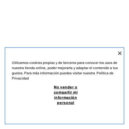
Utilizamos cookies propias y de terceros para conocer los usos de
nuestra tienda online, poder mejorarla y adaptar el contenido a tus
gustos. Para más información puedes visitar nuestra
Política de
Privacidad
ESPAÑOL
ENGLISH
No vender o
compartir mi
ZARA
/
NIÑOS
información
personal
NO VENDER O COMPARTIR MI INFORMACIÓN PERSONAL
USO DE IA