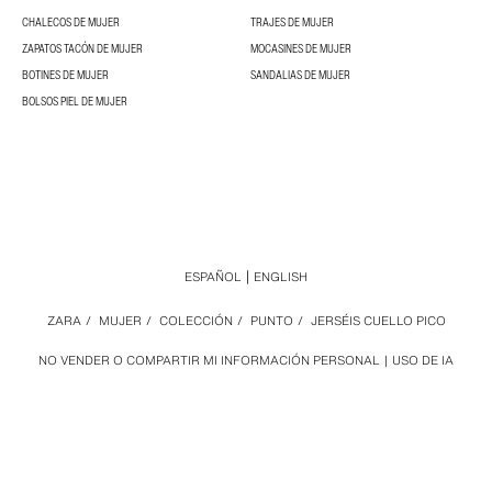
CHALECOS DE MUJER
TRAJES DE MUJER
ZAPATOS TACÓN DE MUJER
MOCASINES DE MUJER
BOTINES DE MUJER
SANDALIAS DE MUJER
BOLSOS PIEL DE MUJER
ESPAÑOL
ENGLISH
ZARA
/
MUJER
/
COLECCIÓN
/
PUNTO
/
JERSÉIS CUELLO PICO
NO VENDER O COMPARTIR MI INFORMACIÓN PERSONAL
USO DE IA