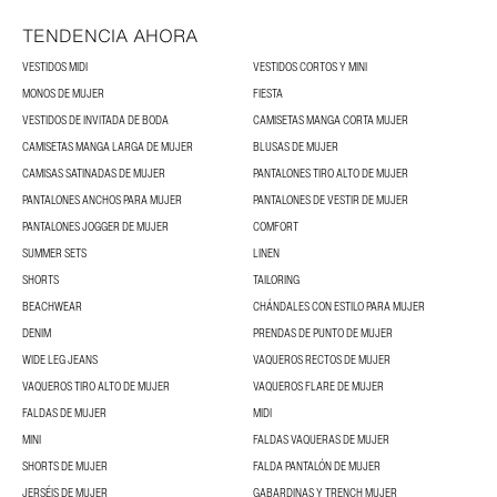
TENDENCIA AHORA
VESTIDOS MIDI
VESTIDOS CORTOS Y MINI
MONOS DE MUJER
FIESTA
VESTIDOS DE INVITADA DE BODA
CAMISETAS MANGA CORTA MUJER
CAMISETAS MANGA LARGA DE MUJER
BLUSAS DE MUJER
CAMISAS SATINADAS DE MUJER
PANTALONES TIRO ALTO DE MUJER
PANTALONES ANCHOS PARA MUJER
PANTALONES DE VESTIR DE MUJER
PANTALONES JOGGER DE MUJER
COMFORT
SUMMER SETS
LINEN
SHORTS
TAILORING
BEACHWEAR
CHÁNDALES CON ESTILO PARA MUJER
DENIM
PRENDAS DE PUNTO DE MUJER
WIDE LEG JEANS
VAQUEROS RECTOS DE MUJER
VAQUEROS TIRO ALTO DE MUJER
VAQUEROS FLARE DE MUJER
FALDAS DE MUJER
MIDI
MINI
FALDAS VAQUERAS DE MUJER
SHORTS DE MUJER
FALDA PANTALÓN DE MUJER
JERSÉIS DE MUJER
GABARDINAS Y TRENCH MUJER