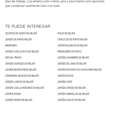
días de trabajo. Los jerséis color crema, gris y azul marino son opciones
que combinan realmente bien con todo.
TE PUEDE INTERESAR
VESTIDOS DE PUNTO DE MUJER
POLOS DE MUJER
JERSÉIS DE RAYAS MUJER
CHALECOS DE PUNTO MUJER
MARRONES
JERSÉIS BLANCOS DE MUJER
JERSÉIS CUELLO ALTO DE MUJER
PANTALONES DE PUNTO
SPECIAL PRICES
JERSÉIS CASHMERE DE MUJER
JERSÉIS OVERSIZE DE MUJER
JERSÉIS DE LANA DE MUJER
JERSÉIS NEGROS PARA MUJER
JERSÉIS EN PUNTO DE OCHOS PARA MUJER
CÁRDIGANS GRUESOS DE MUJER
JERSEIS ROJOS
JERSÉIS LARGOS DE MUJER
JERSÉIS CROP
JERSÉIS CUELLO REDONDO DE MUJER
JERSÉIS VERDES DE MUJER
JERSÉIS ROSAS
JERSÉIS AMARILLOS DE MUJER
JERSÉIS GRISES DE MUJER
JERSÉIS AZULES DE MUJER