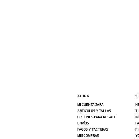
AYUDA
S
MI CUENTA ZARA
N
ARTÍCULOS Y TALLAS
T
OPCIONES PARA REGALO
I
ENVÍOS
F
PAGOS Y FACTURAS
P
MIS COMPRAS
Y