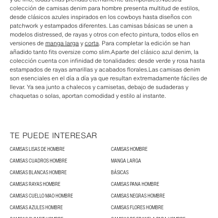
colección de camisas denim para hombre presenta multitud de estilos,
desde clásicos azules inspirados en los cowboys hasta diseños con
patchwork y estampados diferentes. Las camisas básicas se unen a
modelos distressed, de rayas y otros con efecto pintura, todos ellos en
versiones de
manga larga
y
corta
. Para completar la edición se han
añadido tanto fits oversize como slim.Aparte del clásico azul denim, la
colección cuenta con infinidad de tonalidades: desde verde y rosa hasta
estampados de rayas amarillas y acabados florales.Las camisas denim
son esenciales en el día a día ya que resultan extremadamente fáciles de
llevar. Ya sea junto a chalecos y camisetas, debajo de sudaderas y
chaquetas o solas, aportan comodidad y estilo al instante.
TE PUEDE INTERESAR
CAMISAS LISAS DE HOMBRE
CAMISAS HOMBRE
CAMISAS CUADROS HOMBRE
MANGA LARGA
CAMISAS BLANCAS HOMBRE
BÁSICAS
CAMISAS RAYAS HOMBRE
CAMISAS PANA HOMBRE
CAMISAS CUELLO MAO HOMBRE
CAMISAS NEGRAS HOMBRE
CAMISAS AZULES HOMBRE
CAMISAS FLORES HOMBRE