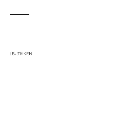
I BUTIKKEN
TIMELESS
NE
ZARA TIMELESS – BODY MED STRIPER OG KONTRASTDETALJER
199,00 NOK
22