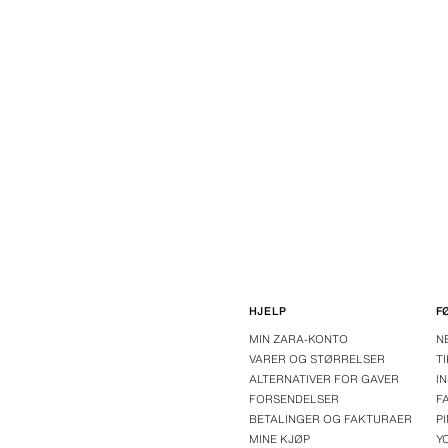
HJELP
F
MIN ZARA-KONTO
N
VARER OG STØRRELSER
T
ALTERNATIVER FOR GAVER
I
FORSENDELSER
F
BETALINGER OG FAKTURAER
P
MINE KJØP
Y