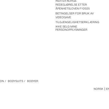
INDITEX NORGE
REDEGJØRELSE ETTER
ÅPENHETSLOVEN FY2025
BETINGELSER FOR BRUK AV
VIDEOGAVE
TILGJENGELIGHETSERKLÆRING
IKKE SELG MINE
PERSONOPPLYSNINGER
ION
/
BODYSUITS
/
BODYER
NORSK
E