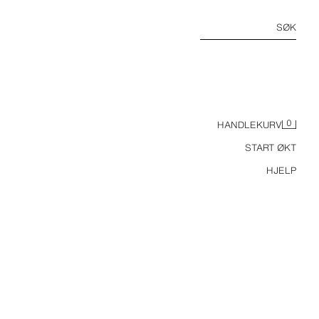
SØK
0
HANDLEKURV
START ØKT
HJELP
RES
SETT MED OMSLAGSBODY OG POINTELLE-LEGGINGS MED SLØYFE