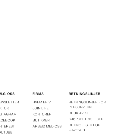
ØLG OSS
FIRMA
RETNINGSLINJER
EWSLETTER
HVEM ER VI
RETNINGSLINJER FOR
PERSONVERN
IKTOK
JOIN LIFE
BRUK AV KI
NSTAGRAM
KONTORER
KJØPSBETINGELSER
ACEBOOK
BUTIKKER
BETINGELSER FOR
INTEREST
ARBEID MED OSS
GAVEKORT
OUTUBE