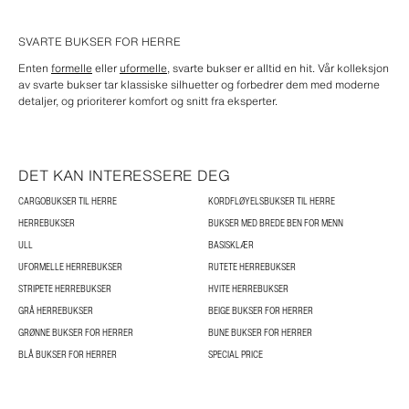
SVARTE BUKSER FOR HERRE
Enten
formelle
eller
uformelle
, svarte bukser er alltid en hit. Vår kolleksjon
av svarte bukser tar klassiske silhuetter og forbedrer dem med moderne
detaljer, og prioriterer komfort og snitt fra eksperter.
DET KAN INTERESSERE DEG
CARGOBUKSER TIL HERRE
KORDFLØYELSBUKSER TIL HERRE
HERREBUKSER
BUKSER MED BREDE BEN FOR MENN
ULL
BASISKLÆR
UFORMELLE HERREBUKSER
RUTETE HERREBUKSER
STRIPETE HERREBUKSER
HVITE HERREBUKSER
GRÅ HERREBUKSER
BEIGE BUKSER FOR HERRER
GRØNNE BUKSER FOR HERRER
BUNE BUKSER FOR HERRER
BLÅ BUKSER FOR HERRER
SPECIAL PRICE