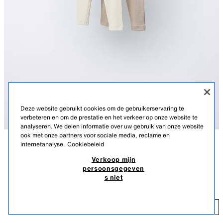
Deze website gebruikt cookies om de gebruikerservaring te
verbeteren en om de prestatie en het verkeer op onze website te
analyseren. We delen informatie over uw gebruik van onze website
ook met onze partners voor sociale media, reclame en
internetanalyse.
Cookiebeleid
BESCHRIJVING
SAMENSTELLING
LICHAAMSMATEN
Verkoop mijn
persoonsgegeven
Pack van twee ribleggings met elastische tailleband.
PACK VAN TWEE EFFEN RIBLEGGINGS
s niet
ZAND
4174/574/711
10,95 EUR
10
TOEVOEGEN