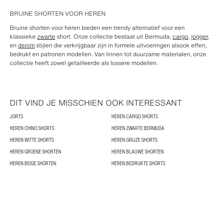
BRUINE SHORTEN VOOR HEREN
Bruine shorten voor heren bieden een trendy alternatief voor een
klassieke
zwarte
short. Onze collectie bestaat uit Bermuda,
cargo
,
jogger
,
en
denim
stijlen die verkrijgbaar zijn in formele uitvoeringen alsook effen,
bedrukt en patronen modellen. Van linnen tot duurzame materialen, onze
collectie heeft zowel getailleerde als lossere modellen.
DIT VIND JE MISSCHIEN OOK INTERESSANT
JORTS
HEREN CARGO SHORTS
HEREN CHINO SHORTS
HEREN ZWARTE BERMUDA
HEREN WITTE SHORTS
HEREN GRIJZE SHORTS
HEREN GROENE SHORTEN
HEREN BLAUWE SHORTEN
HEREN BEIGE SHORTEN
HEREN BEDRUKTE SHORTS