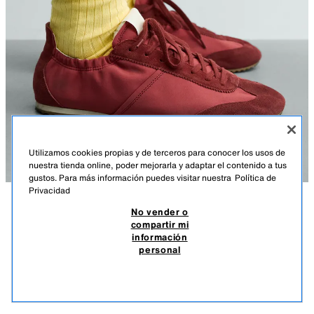
Utilizamos cookies propias y de terceros para conocer los usos de
nuestra tienda online, poder mejorarla y adaptar el contenido a tus
gustos. Para más información puedes visitar nuestra
Política de
Privacidad
No vender o
DESCRIPCIÓN
DETALLES
MEASUREMENTS
compartir mi
información
TENIS ESTILO RETRO
Altura modelo: 186 cm
personal
$ 1,399.00
-70%
$ 419.00
Tenis de agujetas. Parte superior fabricada en combinación de piezas
$ 41
con detalles en piel con acabado serraje. Cuenta con una pieza elástica
VER SIMILARES
para facilitar el calce. Suela dentada.
AGOTADO
ROJO
2304/820/600