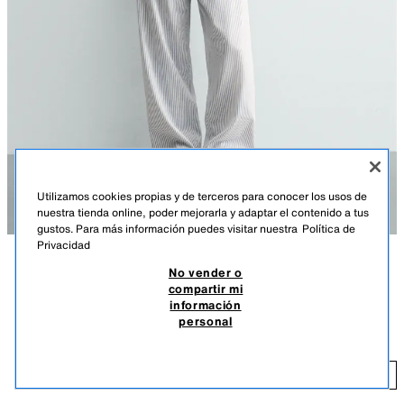
Utilizamos cookies propias y de terceros para conocer los usos de
nuestra tienda online, poder mejorarla y adaptar el contenido a tus
gustos. Para más información puedes visitar nuestra
Política de
Privacidad
No vender o
DESCRIPCIÓN
DETALLES
MEASUREMENTS
compartir mi
POLO TÉCNICO ENGLAND 66 FIFA WORLD CUP™ FIFA
información
Altura modelo: 186 cm
CLASSICS
personal
$ 999.00
Polo relax fit confeccionado en tejido técnico. Cuello solapa con
abertura frontal. Manga larga acabada en puño con rib a contraste.
$ 
Estampado y aplicación de etiqueta England 66 Fifa World Cup ™ FIFA
AÑADIR
MARINO
4087/532/401
CLASSICS en delantero y espalda.