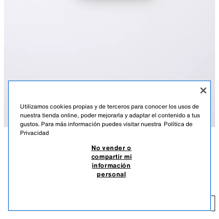
Utilizamos cookies propias y de terceros para conocer los usos de
nuestra tienda online, poder mejorarla y adaptar el contenido a tus
gustos. Para más información puedes visitar nuestra
Política de
Privacidad
No vender o
DESCRIPCIÓN
COLOR
DETALLES
MEASUREMENTS
compartir mi
información
PLAYERA DOBLE CONTRASTE
Playera con cuello redondo y tirantes. Detalle de superposición con color
personal
a contraste.
$ 159.00
BLANCO
9007/619/250
$ 1
AÑADIR