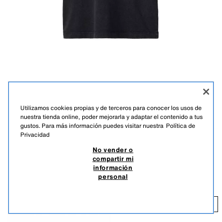
Utilizamos cookies propias y de terceros para conocer los usos de
nuestra tienda online, poder mejorarla y adaptar el contenido a tus
gustos. Para más información puedes visitar nuestra
Política de
Privacidad
No vender o
Descripción
Detalles
Measurements
compartir mi
playera básica efecto lavado
información
Playera con cuello redondo y manga corta.
personal
GRIS ANTRACITA
5048/600/807
$ 179.00
$ 
Editar
Añadir
+
$ 85.00