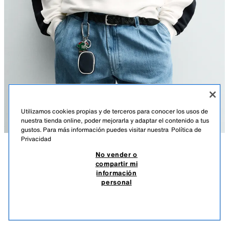
Utilizamos cookies propias y de terceros para conocer los usos de
nuestra tienda online, poder mejorarla y adaptar el contenido a tus
gustos. Para más información puedes visitar nuestra
Política de
Privacidad
No vender o
DESCRIPCIÓN
DETALLES
MEASUREMENTS
compartir mi
información
LLAVERO MULTICHARMS
Altura modelo: 186 cm
personal
$ 599.00
-70%
$ 179.00
Accesorio para bolsa. Cuenta con dos llaveros con distintos diseños.
$ 17
Dispone de gancho metálico.
VER SIMILARES
AGOTADO
AZUL
3980/820/400
Alto: 19 cm.