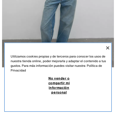
Utilizamos cookies propias y de terceros para conocer los usos de
nuestra tienda online, poder mejorarla y adaptar el contenido a tus
gustos. Para más información puedes visitar nuestra
Política de
Privacidad
No vender o
DESCRIPCIÓN
COLOR
DETALLES
MEASUREMENTS
compartir mi
JEANS TRF PIERNA ANCHA TIRO ALTO
información
Altura modelo: 180 cm
personal
$ 849.00
$ 499.00
-82%
$ 149.00
TIRO ALTO - PIERNA ANCHA - FULL LENGTH
$ 14
VER SIMILARES
Jeans de tiro alto y cinco bolsillos. Pierna ancha larga. Bajo sin costuras.
AGOTADO
AZUL
5575/229/400
Cierre frontal con zipper y botón metálico.