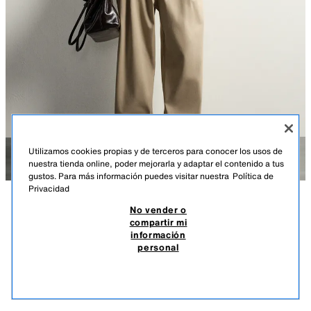
Utilizamos cookies propias y de terceros para conocer los usos de
nuestra tienda online, poder mejorarla y adaptar el contenido a tus
gustos. Para más información puedes visitar nuestra
Política de
Privacidad
No vender o
DESCRIPCIÓN
DETALLES
MEASUREMENTS
compartir mi
información
CAMISA PUNTO RELAXED FIT
Altura modelo: 188 cm
personal
$ 849.00
-70%
$ 254.00
Camisa relaxed fit de punto tejida en hilatura con mezcla de algodón,
$ 25
papel y viscosa. Cuello solapa y manga corta. Acabados en rib. Cierre
VER SIMILARES
frontal de botonadura.
AGOTADO
BEIGE CLARO
6674/301/746