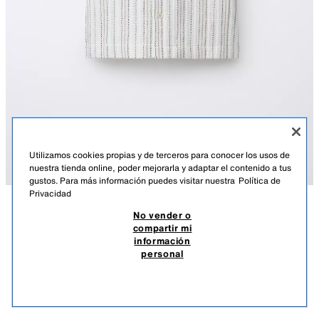
Utilizamos cookies propias y de terceros para conocer los usos de
nuestra tienda online, poder mejorarla y adaptar el contenido a tus
gustos. Para más información puedes visitar nuestra
Política de
Privacidad
No vender o
DESCRIPCIÓN
DETALLES
MEASUREMENTS
compartir mi
información
CAMISA BOWLING ESTAMPADO RAYAS
Camisa con cuello solapas y manga corta. Cierre de botonadura frontal.
personal
Bolsillo de tipo plastrón en pechera. Estampado entramado de rayas.
$ 549.00
-80%
$ 109.00
CRUDO
0971/871/712
$ 10
VER SIMILARES
AGOTADO