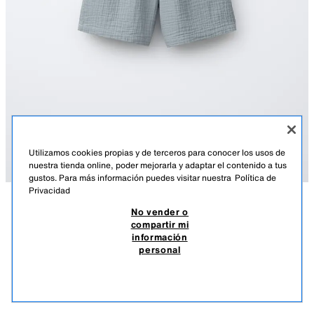
Utilizamos cookies propias y de terceros para conocer los usos de
nuestra tienda online, poder mejorarla y adaptar el contenido a tus
gustos. Para más información puedes visitar nuestra
Política de
Privacidad
No vender o
DESCRIPCIÓN
DETALLES
MEASUREMENTS
compartir mi
información
BERMUDA TEXTURA
Bermuda con cinturilla elástica y cordones ajustables frontales. Bolsillos
personal
delanteros y de tipo bolsillo de plastrón en espalda.
$ 349.00
-80%
$ 69.00
AZUL / GRIS
3772/689/485
$ 69
VER SIMILARES
AGOTADO