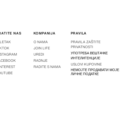
RATITE NAS
KOMPANIJA
PRAVILA
-LETAK
O NAMA
PRAVILA ZAŠTITE
PRIVATNOSTI
IKTOK
JOIN LIFE
УПОТРЕБА ВЕШТАЧКЕ
NSTAGRAM
UREDI
ИНТЕЛИГЕНЦИЈЕ
ACEBOOK
RADNJE
USLOVI KUPOVINE
INTEREST
RADITE S NAMA
НЕМОЈТЕ ПРОДАВАТИ МОЈЕ
OUTUBE
ЛИЧНЕ ПОДАТКЕ