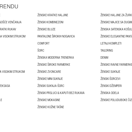
TRENDU
E
ŽENSKE KRATKE HALJINE
ŽENSKE HALJINE ZA ŽUR
 GOŠĆE VENČANJA
ŽENSKI KOMBINEZONI
ŽENSKE MAJICE SA DUGI
KRATKI RUKAV
ŽENSKE BLUZE
ŽENSKA SATENSKA KOŠU
SA VISOKIM STRUKOM
PANTALONE ŠIROKIH NOGAVICA
ŽENSKE ELEGANTNE PANT
COMFORT
LETNJI KOMPLETI
ŠORC
TAILORING
ŽENSKA MODERNA TRENERKA
DENIM
ŽENSKE ŠIROKE FARMERKE
ŽENSKE RAVNE FARMERK
A VISOKIM STRUKOM
ŽENSKE ZVONCARE
ŽENSKE SUKNJE
ŽENSKE MINI SUKNJE
ŽENSKI ŠORCEVI
TEKSASA
ŽENSKI SUKNJA-ŠORC
ŽENSKI DŽEMPERI
ŽENSKI PRSLUCI & KAPUTI BEZ RUKAVA
ŽENSKA ODELA
LE
ŽENSKE MOKASINE
ŽENSKE POLUDUBOKE ČI
ŽENSKE KOŽNE TAŠNE