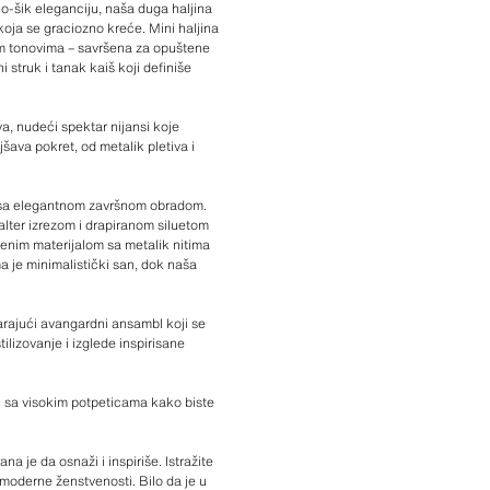
ho-šik eleganciju, naša duga haljina
koja se graciozno kreće. Mini haljina
vim tonovima – savršena za opuštene
 struk i tanak kaiš koji definiše
a, nudeći spektar nijansi koje
šava pokret, od metalik pletiva i
r sa elegantnom završnom obradom.
alter izrezom i drapiranom siluetom
tenim materijalom sa metalik nitima
ma je minimalistički san, dok naša
arajući avangardni ansambl koji se
lizovanje i izglede inspirisane
ih sa visokim potpeticama kako biste
a je da osnaži i inspiriše. Istražite
 moderne ženstvenosti. Bilo da je u