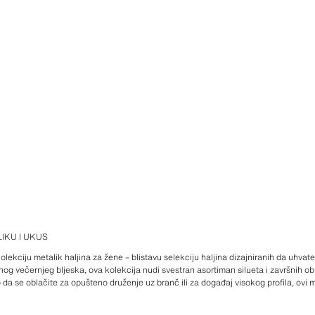
IKU I UKUS
ekciju metalik haljina za žene – blistavu selekciju haljina dizajniranih da uhvate 
og večernjeg bljeska, ova kolekcija nudi svestran asortiman silueta i završnih ob
da se oblačite za opušteno druženje uz branč ili za događaj visokog profila, ovi m