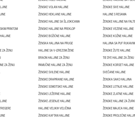
LJINE
ŽENSKE VOLAN HALJINE
ŽENSKE SIVE HALJINE
JINE
ŽENSKE HEKLANE HALJINE
HALJINE S RESAMA
ŽENSKE HALJINE SA ŠLJOKICAMA
ŽENSKE HALJINE NA FALT
JSKIM PRINTOM
ŽENSKE HALJINE NA PREKLOP
ŽENSKE VEZENE HALJINE
 HALJINE
ŽENSKE BOŽIĆNE HALJINE
ŽENSKE KOŽNE HALJINE
ŽENSKA HALJINA NA PRUGE
HALJINA SA PUF RUKAVI
E ZA ŽENU
HALJINE SA V-IZREZOM ŽENE
ŽENSKE ŽUTE HALJINE
U
BRAON HALJINE ZA ŽENU
TIE DYE HALJINE ZA ŽENU
NE ZA ŽENU
PAMUČNE HALJINE ZA ŽENU
ŽENSKE KORSET HALJINE
A
ŽENSKE SVILENE HALJINE
SVEČANE HALJINE
ŽENSKE DRAPIRANE HALJINE
ŽENSKA SAKO HALJINA
ŽENSKE SOMOTSKE HALJINE
ŽENSKE LETNJE HALJINE
E
ŽENSKE LEŽERNE HALJINE
ŽENSKE ZLATNE HALJINE
LJINE
ŽENSKE JESENJE HALJINE
ŽENSKE HALJINE ZA ŽUR
 TREGERE
HALJINE VELIKIH VELIČINA
ŽENSKE MAJICA HALJINE
JINE
ŽENSKE KAFTAN HALJINE
ŽENSKE PROLEĆNE HALJI