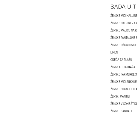
SADA U 
ŽENSKE MIDI HALJIN
ŽENSKE HALJINE ZA
ŽENSKE MAJICE NA 
ŽENSKE PANTALONE 
ŽENSKE DŽOGERSICE
LINEN
ODEĆA ZA PLAŽU
ŽENSKA TRIKOTAŽA
ŽENSKE FARMERKE S
ŽENSKE MIDI SUKNJE
ŽENSKE SUKNJE OD 
ŽENSKI MANTILI
ŽENSKE VISOKE ŠTIK
ŽENSKE SANDALE