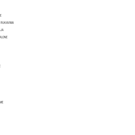
KE
M RUKAVIMA
LJA
ALONE
E
ZME