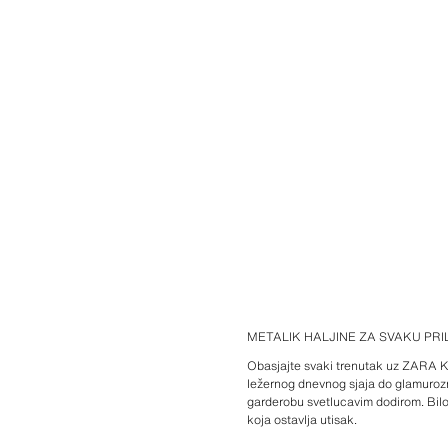
METALIK HALJINE ZA SVAKU PRIL
Obasjajte svaki trenutak uz ZARA Kol
ležernog dnevnog sjaja do glamurozn
garderobu svetlucavim dodirom. Bilo 
koja ostavlja utisak.