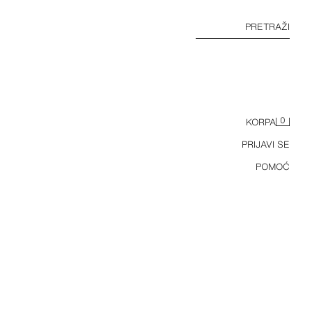
PRETRAŽI
0
KORPA
PRIJAVI SE
POMOĆ
HALJINA OD TILA SA VEZOM I PERLICAMA