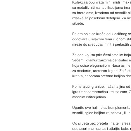
Kolekcija obuhvata mini, midi i maks
sa metalik nitima i aplikacijama ima
sa bretelama, izrađena od metalik pl
izlaske sa posebnim detaljem. Za razi
siluetu.
Paleta boja se kreće od klasičnog sr
odgovaraju svakom tenu i ličnom stilu
mreže do svetlucavih niti i perlastih
Za one koji su privučeni smelim bo
Večernji glamur zauzima centralno me
koja odiše elegancijom. Naša asimetr
za moderan, usmeren izgled. Za čiste
kratka, naborana srebrna haljina doda
Pomerajući granice, naša haljina od 
igra transparentnošću i teksturom. 
modnim editorijalima.
Uparite ove haljine sa komplementarn
stvorili izgled haljine za zabavu, i
Od silueta bez bretela i halter izrez
ceo asortiman danas i otkrijte kako 