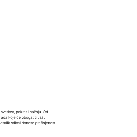
svetlost, pokret i pažnju. Od
rada koje će obogatiti vašu
etalik stilovi donose prefinjenost