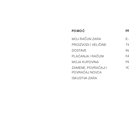
POMOĆ
P
MOJ RAČUN ZARA
E
PROIZVODI I VELIČINE
T
DOSTAVE
I
PLAĆANJA I RAČUNI
F
MOJA KUPOVINA
P
ZAMENE, POVRAĆAJI I
Y
POVRAĆAJ NOVCA
ISKUSTVA ZARA