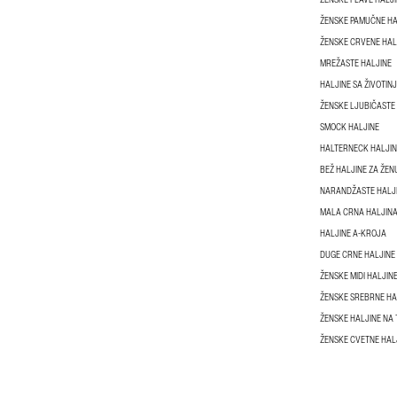
ŽENSKE PAMUČNE HA
ŽENSKE CRVENE HAL
MREŽASTE HALJINE
HALJINE SA ŽIVOTIN
ŽENSKE LJUBIČASTE
SMOCK HALJINE
HALTERNECK HALJIN
BEŽ HALJINE ZA ŽEN
NARANDŽASTE HALJI
MALA CRNA HALJIN
HALJINE A-KROJA
DUGE CRNE HALJINE
ŽENSKE MIDI HALJIN
ŽENSKE SREBRNE HA
ŽENSKE HALJINE NA
ŽENSKE CVETNE HAL