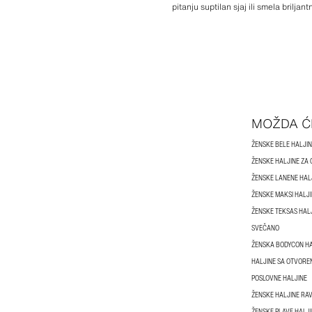
pitanju suptilan sjaj ili smela brilj
MOŽDA Ć
ŽENSKE BELE HALJI
ŽENSKE HALJINE ZA
ŽENSKE LANENE HAL
ŽENSKE MAKSI HALJ
ŽENSKE TEKSAS HAL
SVEČANO
ŽENSKA BODYCON H
HALJINE SA OTVOREN
POSLOVNE HALJINE
ŽENSKE HALJINE RA
ŽENSKE PLAVE HALJ