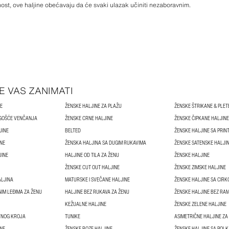
antnost, ove haljine obećavaju da će svaki ulazak učiniti nezaboravnim.
E VAS ZANIMATI
NE
ŽENSKE HALJINE ZA PLAŽU
ŽENSKE ŠTRIKANE & PLET
 GOŠĆE VENČANJA
ŽENSKE CRNE HALJINE
ŽENSKE ČIPKANE HALJINE
JINE
BELTED
ŽENSKE HALJINE SA PRIN
INE
ŽENSKA HALJINA SA DUGIM RUKAVIMA
ŽENSKE SATENSKE HALJI
JINE
HALJINE OD TILA ZA ŽENU
ŽENSKE HALJINE
ŽENSKE CUT OUT HALJINE
ŽENSKE ZIMSKE HALJINE
ALJINA
MATURSKE I SVEČANE HALJINE
ŽENSKE HALJINE SA CIRK
IM LEĐIMA ZA ŽENU
HALJINE BEZ RUKAVA ZA ŽENU
ŽENSKE HALJINE BEZ RA
KEŽUALNE HALJINE
ŽENSKE ZELENE HALJINE
VNOG KROJA
TUNIKE
ASIMETRIČNE HALJINE ZA
INE
ŽENSKE ROZE HALJINE
ŽENSKE HALJINE SA POL