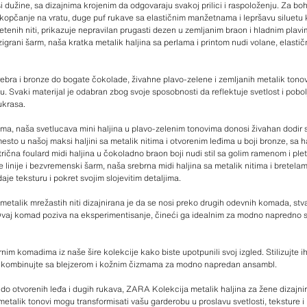
i dužine, sa dizajnima krojenim da odgovaraju svakoj prilici i raspoloženju. Za bo
 kopčanje na vratu, duge puf rukave sa elastičnim manžetnama i lepršavu siluetu 
etenih niti, prikazuje nepravilan prugasti dezen u zemljanim braon i hladnim pla
grani šarm, naša kratka metalik haljina sa perlama i printom nudi volane, elastični
ebra i bronze do bogate čokolade, živahne plavo-zelene i zemljanih metalik tonov
. Svaki materijal je odabran zbog svoje sposobnosti da reflektuje svetlost i pobolj
 ukrasa.
jama, naša svetlucava mini haljina u plavo-zelenim tonovima donosi živahan dodi
sto u našoj maksi haljini sa metalik nitima i otvorenim leđima u boji bronze, sa h
ična foulard midi haljina u čokoladno braon boji nudi stil sa golim ramenom i ple
 linije i bezvremenski šarm, naša srebrna midi haljina sa metalik nitima i bretela
je teksturu i pokret svojim slojevitim detaljima.
metalik mrežastih niti dizajnirana je da se nosi preko drugih odevnih komada, stv
Ovaj komad poziva na eksperimentisanje, čineći ga idealnim za modno napredno sti
im komadima iz naše šire kolekcije kako biste upotpunili svoj izgled. Stilizujte 
li ih kombinujte sa blejzerom i kožnim čizmama za modno napredan ansambl.
a do otvorenih leđa i dugih rukava, ZARA Kolekcija metalik haljina za žene dizajniran
metalik tonovi mogu transformisati vašu garderobu u proslavu svetlosti, teksture i