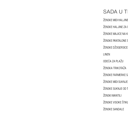
SADA U 
ŽENSKE MIDI HALJIN
ŽENSKE HALJINE ZA
ŽENSKE MAJICE NA 
ŽENSKE PANTALONE 
ŽENSKE DŽOGERSICE
LINEN
ODEĆA ZA PLAŽU
ŽENSKA TRIKOTAŽA
ŽENSKE FARMERKE S
ŽENSKE MIDI SUKNJE
ŽENSKE SUKNJE OD 
ŽENSKI MANTILI
ŽENSKE VISOKE ŠTIK
ŽENSKE SANDALE