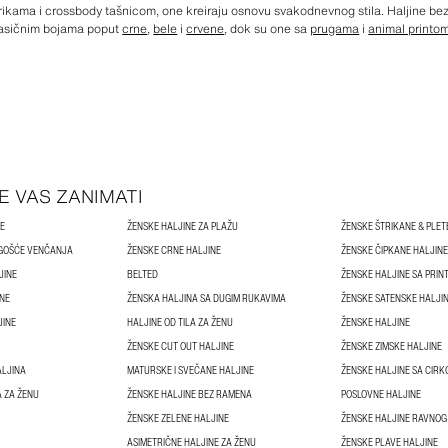
rikama i crossbody tašnicom, one kreiraju osnovu svakodnevnog stila. Haljine bez
klasičnim bojama poput
crne
,
bele
i
crvene
, dok su one sa
prugama
i
animal printo
E VAS ZANIMATI
NE
ŽENSKE HALJINE ZA PLAŽU
ŽENSKE ŠTRIKANE & PLET
 GOŠĆE VENČANJA
ŽENSKE CRNE HALJINE
ŽENSKE ČIPKANE HALJINE
JINE
BELTED
ŽENSKE HALJINE SA PRIN
INE
ŽENSKA HALJINA SA DUGIM RUKAVIMA
ŽENSKE SATENSKE HALJI
JINE
HALJINE OD TILA ZA ŽENU
ŽENSKE HALJINE
ŽENSKE CUT OUT HALJINE
ŽENSKE ZIMSKE HALJINE
ALJINA
MATURSKE I SVEČANE HALJINE
ŽENSKE HALJINE SA CIRK
A ZA ŽENU
ŽENSKE HALJINE BEZ RAMENA
POSLOVNE HALJINE
ŽENSKE ZELENE HALJINE
ŽENSKE HALJINE RAVNOG
ASIMETRIČNE HALJINE ZA ŽENU
ŽENSKE PLAVE HALJINE