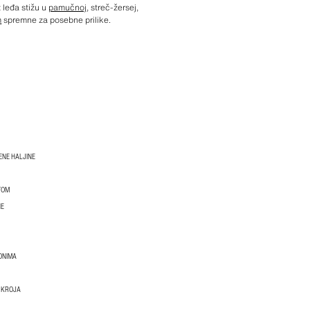
 leđa stižu u
pamučnoj
, streč-žersej,
m
spremne za posebne prilike.
ENE HALJINE
TOM
NE
ONIMA
 KROJA