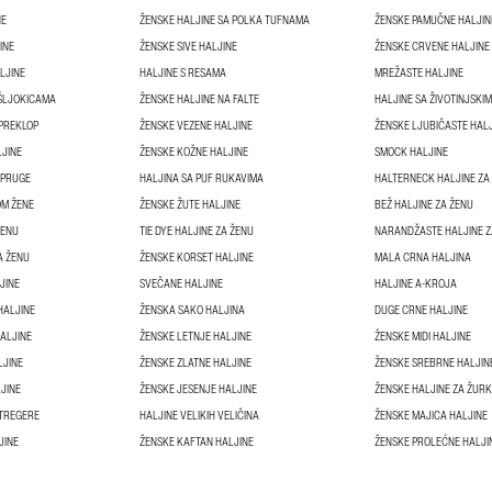
NE
ŽENSKE HALJINE SA POLKA TUFNAMA
ŽENSKE PAMUČNE HALJIN
INE
ŽENSKE SIVE HALJINE
ŽENSKE CRVENE HALJINE
LJINE
HALJINE S RESAMA
MREŽASTE HALJINE
 ŠLJOKICAMA
ŽENSKE HALJINE NA FALTE
HALJINE SA ŽIVOTINJSKI
 PREKLOP
ŽENSKE VEZENE HALJINE
ŽENSKE LJUBIČASTE HAL
LJINE
ŽENSKE KOŽNE HALJINE
SMOCK HALJINE
 PRUGE
HALJINA SA PUF RUKAVIMA
HALTERNECK HALJINE ZA
OM ŽENE
ŽENSKE ŽUTE HALJINE
BEŽ HALJINE ZA ŽENU
ŽENU
TIE DYE HALJINE ZA ŽENU
NARANDŽASTE HALJINE Z
A ŽENU
ŽENSKE KORSET HALJINE
MALA CRNA HALJINA
JINE
SVEČANE HALJINE
HALJINE A-KROJA
HALJINE
ŽENSKA SAKO HALJINA
DUGE CRNE HALJINE
ALJINE
ŽENSKE LETNJE HALJINE
ŽENSKE MIDI HALJINE
LJINE
ŽENSKE ZLATNE HALJINE
ŽENSKE SREBRNE HALJIN
JINE
ŽENSKE JESENJE HALJINE
ŽENSKE HALJINE ZA ŽUR
 TREGERE
HALJINE VELIKIH VELIČINA
ŽENSKE MAJICA HALJINE
JINE
ŽENSKE KAFTAN HALJINE
ŽENSKE PROLEĆNE HALJI