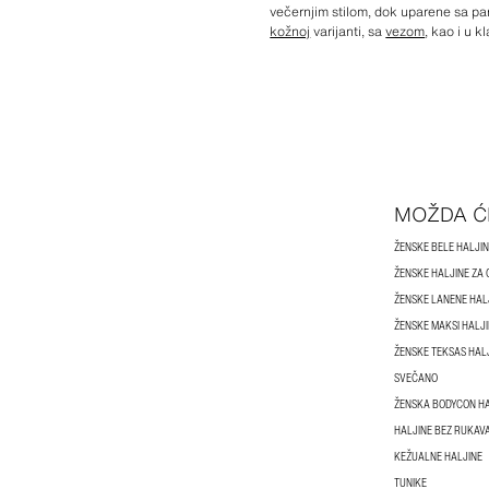
večernjim stilom, dok uparene sa pa
kožnoj
varijanti, sa
vezom
, kao i u 
MOŽDA Ć
ŽENSKE BELE HALJI
ŽENSKE HALJINE ZA
ŽENSKE LANENE HAL
ŽENSKE MAKSI HALJ
ŽENSKE TEKSAS HAL
SVEČANO
ŽENSKA BODYCON H
HALJINE BEZ RUKAV
KEŽUALNE HALJINE
TUNIKE