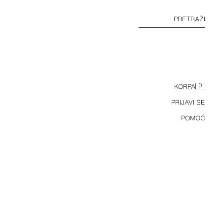
PRETRAŽI
0
KORPA
PRIJAVI SE
POMOĆ
SATENSKA MIDI HALJINA SA AMERIČKIM IZREZOM