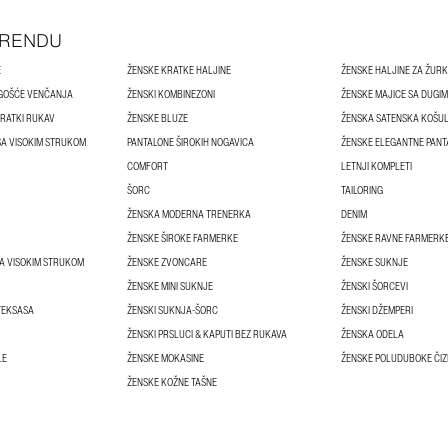
TRENDU
E
ŽENSKE KRATKE HALJINE
ŽENSKE HALJINE ZA ŽUR
 GOŠĆE VENČANJA
ŽENSKI KOMBINEZONI
ŽENSKE MAJICE SA DUGI
KRATKI RUKAV
ŽENSKE BLUZE
ŽENSKA SATENSKA KOŠU
SA VISOKIM STRUKOM
PANTALONE ŠIROKIH NOGAVICA
ŽENSKE ELEGANTNE PANT
COMFORT
LETNJI KOMPLETI
ŠORC
TAILORING
ŽENSKA MODERNA TRENERKA
DENIM
ŽENSKE ŠIROKE FARMERKE
ŽENSKE RAVNE FARMERK
A VISOKIM STRUKOM
ŽENSKE ZVONCARE
ŽENSKE SUKNJE
ŽENSKE MINI SUKNJE
ŽENSKI ŠORCEVI
TEKSASA
ŽENSKI SUKNJA-ŠORC
ŽENSKI DŽEMPERI
ŽENSKI PRSLUCI & KAPUTI BEZ RUKAVA
ŽENSKA ODELA
LE
ŽENSKE MOKASINE
ŽENSKE POLUDUBOKE ČI
ŽENSKE KOŽNE TAŠNE