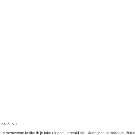
 ZA ŽENU
o raznovrsne koliko ih je lako uklopiti uz svaki stil. Uklopljene sa sakoom i štik