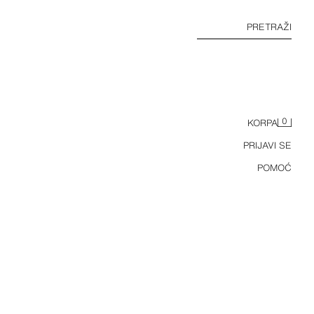
PRETRAŽI
0
KORPA
PRIJAVI SE
POMOĆ
BAZIČNA SLIM FIT MAJICA /01