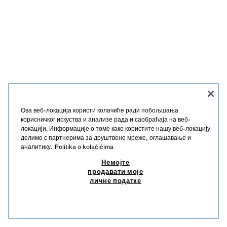
Ова веб-локација користи колачиће ради побољшања
корисничког искуства и анализе рада и саобраћаја на веб-
локацији. Информације о томе како користите нашу веб-локацију
делимо с партнерима за друштвене мреже, оглашавање и
аналитику.
Politika o kolačićima
Немојте
продавати моје
личне податке