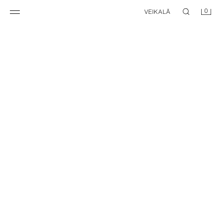
0
VEIKALĀ
NEW
TRF DŽINSI AR VIDĒJI AUGSTU JOSTASVIETU UN SVĪTRĀM