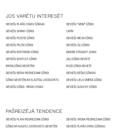
JŪS VARĒTU INTERESĒT
SIEVIEŠU PLATĀS STARU DŽINSAS
SIEVIEŠU "MOM" DŽINSI
SIEVIEŠU SKINNY DŽINSI
CAPRI
SIEVIEŠU PLĒSTIE DŽINSI
SIEVIEŠU MELNI DŽINSI
SIEVIEŠU PELĒKI DŽINSI
SIEVIEŠU ZILI DŽINSI
SIEVIEŠU BOYFRIEND DŽINSI
MARINE STRAIGHT JEANS
SIEVIEŠU BOOTCUT DŽINSI
ZAĻI DŽINSI SIEVIETE
BRŪNI DŽINSI SIEVIETĒM
ROZĀ DŽINSI SIEVIETE
SIEVIEŠU BRĪVA PIEGRIEZUMA DŽINSI
SIEVIEŠU BĒŠAS DŽINSAS
DŽINSI SIEVIETĒM AR ELASTĪGU JOSTASVIETU
SIEVIEŠU LIELA IZMĒRA DŽINSI
SIEVIEŠU DŽINSI - ĪPAŠAS CENAS
SIEVIEŠU SLOUCHY DŽINSI
PAŠREIZĒJĀ TENDENCE
SIEVIEŠU PLATA PIEGRIEZUMA DŽINSI
SIEVIEŠU TAISNA PIEGRIEZUMA DŽINSI
DŽINSI AR AUGSTU JOSTASVIETU SIEVIETĒM
SIEVIEŠU PLATĀS STARU DŽINSAS