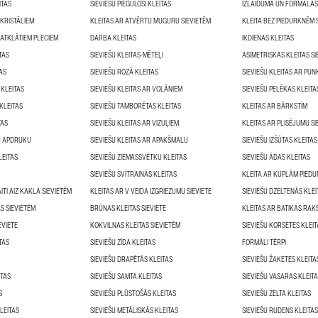
ITAS
SIEVIEŠU PIEGULOŠI KLEITAS
IZLAIDUMA UN FORMĀLĀS
 KRISTĀLIEM
KLEITAS AR ATVĒRTU MUGURU SIEVIETĒM
KLEITA BEZ PIEDURKNĒM 
 ATKLĀTIEM PLECIEM
DARBA KLEITAS
IKDIENAS KLEITAS
TAS
SIEVIEŠU KLEITAS-MĒTEĻI
ASIMETRISKAS KLEITAS SI
TAS
SIEVIEŠU ROZĀ KLEITAS
SIEVIEŠU KLEITAS AR PUN
 KLEITAS
SIEVIEŠU KLEITAS AR VOLĀNIEM
SIEVIEŠU PELĒKAS KLEITA
KLEITAS
SIEVIEŠU TAMBORĒTAS KLEITAS
KLEITAS AR BĀRKSTĪM
TAS
SIEVIEŠU KLEITAS AR VIZUĻIEM
KLEITAS AR PLISĒJUMU SI
KU APDRUKU
SIEVIEŠU KLEITAS AR APAKŠMALU
SIEVIEŠU IZŠŪTAS KLEITAS
LEITAS
SIEVIEŠU ZIEMASSVĒTKU KLEITAS
SIEVIEŠU ĀDAS KLEITAS
SIEVIEŠU SVĪTRAINĀS KLEITAS
KLEITA AR KUPLĀM PIED
ITI AIZ KAKLA SIEVIETĒM
KLEITAS AR V VEIDA IZGRIEZUMU SIEVIETE
SIEVIEŠU DZELTENĀS KLEI
S SIEVIETĒM
BRŪNAS KLEITAS SIEVIETE
KLEITAS AR BATIKAS RAK
EVIETE
KOKVILNAS KLEITAS SIEVIETĒM
SIEVIEŠU KORSETES KLEIT
TAS
SIEVIEŠU ZĪDA KLEITAS
FORMĀLI TĒRPI
SIEVIEŠU DRAPĒTĀS KLEITAS
SIEVIEŠU ŽAKETES KLEITA
ITAS
SIEVIEŠU SAMTA KLEITAS
SIEVIEŠU VASARAS KLEIT
S
SIEVIEŠU PLŪSTOŠĀS KLEITAS
SIEVIEŠU ZELTA KLEITAS
LEITAS
SIEVIEŠU METĀLISKĀS KLEITAS
SIEVIEŠU RUDENS KLEITAS