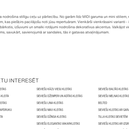
a nodrošina stilīgu ceļu uz pārliecību. No garām līdz MIDI garuma un mini stiliem,
 kas piešķirs pacilājošu noti jūsu repertuāram. Vienkārši vienkrāsaini varianti - ie
bārkstis, izšuvumi un smalki rotājumi nodrošina dekoratīvus akcentus. Valkājot vir
vums, savukārt, savienojumā ar sandales, tās ir gatavas atvaļinājumam.
ĒTU INTERESĒT
EITAS
SIEVIEŠU KĀZU VIESU KLEITAS
SIEVIEŠU BALTĀS KLEITAS
 KLEITA
SIEVIEŠU DŽEMPERI UN ADĪTAS KLEITAS
SIEVIEŠU MELNAS KLEITAS
LEITAS
SIEVIEŠU LINA KLEITAS
BELTED
R APDRUKU
SIEVIEŠU MAX KLEITAS
SIEVIEŠU KLEITAS AR GA
ITA
SIEVIEŠU DŽINSA KLEITAS
TILLA KLEITAS SIEVIETĒM
SIEVIEŠU ELEGANTAS VAKARKLEITAS
SIEVIEŠU KLEITAS AR IZG