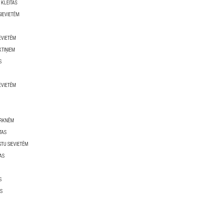
 KLEITAS
SIEVIETĒM
EVIETĒM
KTIŅIEM
S
EVIETĒM
URKNĒM
TAS
STU SIEVIETĒM
AS
S
AS