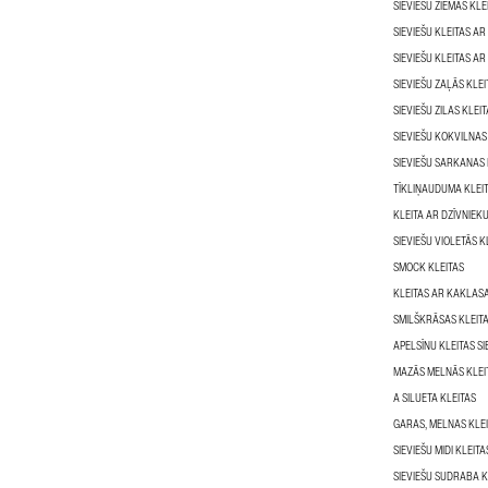
SIEVIEŠU ZIEMAS KLE
SIEVIEŠU KLEITAS AR
SIEVIEŠU KLEITAS AR
SIEVIEŠU ZAĻĀS KLEI
SIEVIEŠU ZILAS KLEI
SIEVIEŠU KOKVILNAS
SIEVIEŠU SARKANAS 
TĪKLIŅAUDUMA KLEI
KLEITA AR DZĪVNIE
SIEVIEŠU VIOLETĀS K
SMOCK KLEITAS
KLEITAS AR KAKLASA
SMILŠKRĀSAS KLEITA
APELSĪNU KLEITAS SI
MAZĀS MELNĀS KLEI
A SILUETA KLEITAS
GARAS, MELNAS KLE
SIEVIEŠU MIDI KLEITA
SIEVIEŠU SUDRABA K