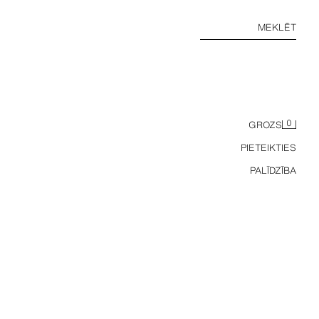
MEKLĒT
0
GROZS
PIETEIKTIES
PALĪDZĪBA
SATĪNA HALTERKLEITA AR DZĪVNIEKU RAKSTU