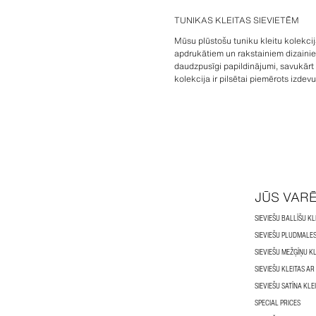
TUNIKAS KLEITAS SIEVIETĒM
Mūsu plūstošu tuniku kleitu kolekcij
apdrukātiem un rakstainiem dizainiem,
daudzpusīgi papildinājumi, savukārt 
kolekcija ir pilsētai piemērots izde
JŪS VAR
SIEVIEŠU BALLĪŠU KL
SIEVIEŠU PLUDMALES
SIEVIEŠU MEŽĢĪŅU K
SIEVIEŠU KLEITAS A
SIEVIEŠU SATĪNA KLE
SPECIAL PRICES