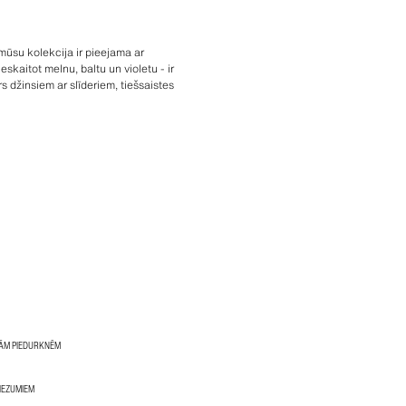
 mūsu kolekcija ir pieejama ar
skaitot melnu, baltu un violetu - ir
s džinsiem ar slīderiem, tiešsaistes
RĀM PIEDURKNĒM
RIEZUMIEM