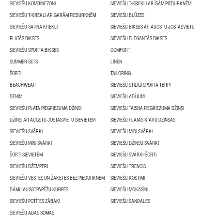
SIEVIEŠU KOMBINEZONI
SIEVIEŠU T-KREKLI AR ĪSĀM PIEDURKNĒM
SIEVIEŠU T-KREKLI AR GARĀM PIEDURKNĒM
SIEVIEŠU BLŪZES
SIEVIEŠU SATĪNA KREKLI
SIEVIEŠU BIKSES AR AUGSTU JOSTASVIETU
PLATĀS BIKSES
SIEVIEŠU ELEGANTĀS BIKSES
SIEVIEŠU SPORTA BIKSES
COMFORT
SUMMER SETS
LINEN
ŠORTI
TAILORING
BEACHWEAR
SIEVIEŠU STILĪGI SPORTA TĒRPI
DENIM
SIEVIEŠU ADĪJUMI
SIEVIEŠU PLATA PIEGRIEZUMA DŽINSI
SIEVIEŠU TAISNA PIEGRIEZUMA DŽINSI
DŽINSI AR AUGSTU JOSTASVIETU SIEVIETĒM
SIEVIEŠU PLATĀS STARU DŽINSAS
SIEVIEŠU SVĀRKI
SIEVIEŠU MIDI SVĀRKI
SIEVIEŠU MINI SVĀRKI
SIEVIEŠU DŽINSU SVĀRKI
ŠORTI SIEVIETĒM
SIEVIEŠU SVĀRKI-ŠORTI
SIEVIEŠU DŽEMPERI
SIEVIEŠU TRENCIS
SIEVIEŠU VESTES UN ŽAKETES BEZ PIEDURKNĒM
SIEVIEŠU KOSTĪMI
DÁMU AUGSTPAPĒŽU KURPES
SIEVIEŠU MOKASĪNI
SIEVIEŠU POTĪTES ZĀBAKI
SIEVIEŠU SANDALES
SIEVIEŠU ĀDAS SOMAS