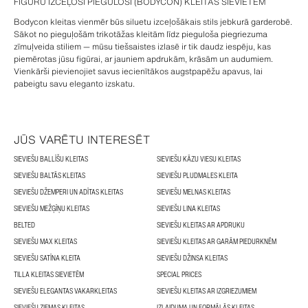
FIGŪRU IZCEĻOŠI PIEGULOŠI (BODYCON) KLEITAS SIEVIETĒM
Bodycon kleitas vienmēr būs siluetu izceļošākais stils jebkurā garderobē.
Sākot no pieguļošām trikotāžas kleitām līdz pieguloša piegriezuma
zīmuļveida stiliem — mūsu tiešsaistes izlasē ir tik daudz iespēju, kas
piemērotas jūsu figūrai, ar jauniem apdrukām, krāsām un audumiem.
Vienkārši pievienojiet savus iecienītākos augstpapēžu apavus, lai
pabeigtu savu eleganto izskatu.
JŪS VARĒTU INTERESĒT
SIEVIEŠU BALLĪŠU KLEITAS
SIEVIEŠU KĀZU VIESU KLEITAS
SIEVIEŠU BALTĀS KLEITAS
SIEVIEŠU PLUDMALES KLEITA
SIEVIEŠU DŽEMPERI UN ADĪTAS KLEITAS
SIEVIEŠU MELNAS KLEITAS
SIEVIEŠU MEŽĢĪŅU KLEITAS
SIEVIEŠU LINA KLEITAS
BELTED
SIEVIEŠU KLEITAS AR APDRUKU
SIEVIEŠU MAX KLEITAS
SIEVIEŠU KLEITAS AR GARĀM PIEDURKNĒM
SIEVIEŠU SATĪNA KLEITA
SIEVIEŠU DŽINSA KLEITAS
TILLA KLEITAS SIEVIETĒM
SPECIAL PRICES
SIEVIEŠU ELEGANTAS VAKARKLEITAS
SIEVIEŠU KLEITAS AR IZGRIEZUMIEM
SIEVIEŠU ZIEMAS KLEITAS
IZLAIDUMA UN FORMĀLĀS KLEITAS