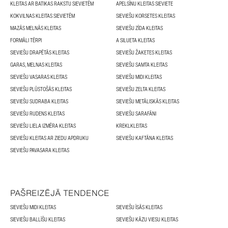
KLEITAS AR BATIKAS RAKSTU SIEVIETĒM
APELSĪNU KLEITAS SIEVIETE
KOKVILNAS KLEITAS SIEVIETĒM
SIEVIEŠU KORSETES KLEITAS
MAZĀS MELNĀS KLEITAS
SIEVIEŠU ZĪDA KLEITAS
FORMĀLI TĒRPI
A SILUETA KLEITAS
SIEVIEŠU DRAPĒTĀS KLEITAS
SIEVIEŠU ŽAKETES KLEITAS
GARAS, MELNAS KLEITAS
SIEVIEŠU SAMTA KLEITAS
SIEVIEŠU VASARAS KLEITAS
SIEVIEŠU MIDI KLEITAS
SIEVIEŠU PLŪSTOŠĀS KLEITAS
SIEVIEŠU ZELTA KLEITAS
SIEVIEŠU SUDRABA KLEITAS
SIEVIEŠU METĀLISKĀS KLEITAS
SIEVIEŠU RUDENS KLEITAS
SIEVIEŠU SARAFĀNI
SIEVIEŠU LIELA IZMĒRA KLEITAS
KREKLKLEITAS
SIEVIEŠU KLEITAS AR ZIEDU APDRUKU
SIEVIEŠU KAFTĀNA KLEITAS
SIEVIEŠU PAVASARA KLEITAS
PAŠREIZĒJĀ TENDENCE
SIEVIEŠU MIDI KLEITAS
SIEVIEŠU ĪSĀS KLEITAS
SIEVIEŠU BALLĪŠU KLEITAS
SIEVIEŠU KĀZU VIESU KLEITAS