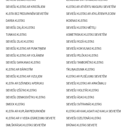
SIEVIEŠU KLEITAS AR KRISTĀLIEM
KLEITAS AR ATVĒRTU MUGURU SIEVIETĒM
KLEITA BEZ PIEDURKNĒM SIEVIETĒM
SIEVIEŠU KLEITAS AR ATKLĀTIEM PLECIEM
DARBA KLEITAS
IKDIENAS KLEITAS
SIEVIEŠU ZAĻĀS KLEITAS
SIEVIEŠU KLEITAS-MĒTEĻI
TUNIKAS KLEITAS
ASIMETRISKAS KLEITAS SIEVIETĒM
SIEVIEŠU ZILAS KLEITAS
SIEVIEŠU ROZĀ KLEITAS
SIEVIEŠU KLEITAS AR PUNKTIŅIEM
SIEVIEŠU KOKVILNAS KLEITAS
SIEVIEŠU KLEITAS AR VOLĀNIEM
SIEVIEŠU PELĒKAS KLEITAS
SIEVIEŠU SARKANAS KLEITAS
SIEVIEŠU TAMBORĒTAS KLEITAS
KLEITAS AR BĀRKSTĪM
TĪKLIŅAUDUMA KLEITAS
SIEVIEŠU KLEITAS AR VIZUĻIEM
KLEITAS AR PLISĒJUMU SIEVIETĒM
KLEITA AR DZĪVNIEKU APDRUKU
SIEVIEŠU KLEITAS AR APAKŠMALU
SIEVIEŠU IZŠŪTAS KLEITAS
SIEVIEŠU VIOLETĀS KLEITAS
SIEVIEŠU ZIEMASSVĒTKU KLEITAS
SIEVIEŠU ĀDAS KLEITAS
SMOCK KLEITAS
SIEVIEŠU SVĪTRAINĀS KLEITAS
KLEITA AR KUPLĀM PIEDURKNĒM
KLEITAS AR KAKLASAITI AIZ KAKLA SIEVIETĒM
KLEITAS AR V VEIDA IZGRIEZUMU SIEVIETE
SIEVIEŠU DZELTENĀS KLEITAS
SMILŠKRĀSAS KLEITAS SIEVIETĒM
BRŪNAS KLEITAS SIEVIETE