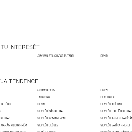
ĒTU INTERESĒT
SIEVIEŠU STILĪGI SPORTA TĒRPI
DENIM
ĒJĀ TENDENCE
SUMMER SETS
LINEN
TAILORING
BEACHWEAR
RTA TĒRPI
DENIM
SIEVIEŠU ADĪJUMI
S
SIEVIEŠU ĪSĀS KLEITAS
SIEVIEŠU BALLĪŠU KLEITA
 KLEITAS
SIEVIEŠU KOMBINEZONI
SIEVIEŠU T-KREKLI AR ĪS
AR GARĀM PIEDURKNĒM
SIEVIEŠU BLŪZES
SIEVIEŠU SATĪNA KREKLI