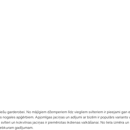
viešu garderobei. No mājīgiem džemperiem līdz viegliem svīteriem ir pieejami gan el
as nogales apģērbiem. Apjomīgas jaciņas un adījumi ar bizēm ir populārs variants
 svīteri un kokvilnas jaciņas ir piemērotas ikdienas valkāšanai. No liela izmēra u
 jebkuram gadījumam.