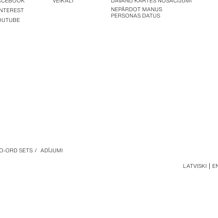
ACEBOOK
VEIKALI
DĀVANU KARTES NOSACĪJUMI
NEPĀRDOT MANUS
INTEREST
PERSONAS DATUS
OUTUBE
O-ORD SETS
/
ADĪJUMI
LATVISKI
E