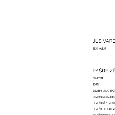
JŪS VAR
BEACHWEAR
PAŠREIZ
COMFORT
ŠORTI
SIEVIEŠU STILĪGI SPO
SIEVIEŠU MIDI KLEITA
SIEVIEŠU KĀZU VIESU
SIEVIEŠU T-KREKLI 