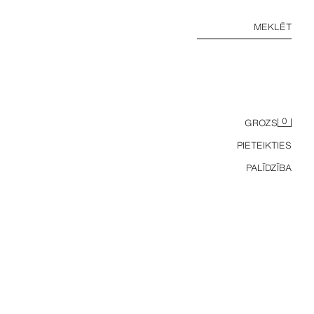
MEKLĒT
0
GROZS
PIETEIKTIES
PALĪDZĪBA