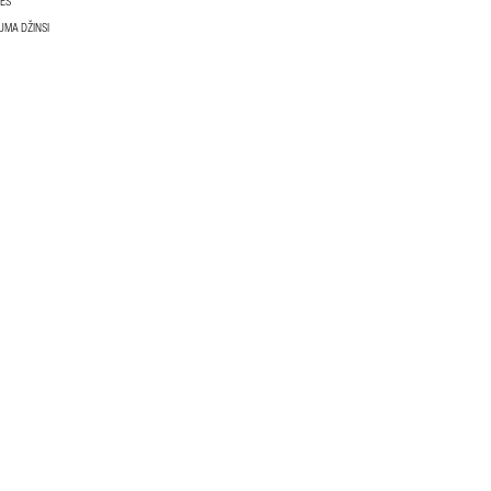
SES
ZUMA DŽINSI