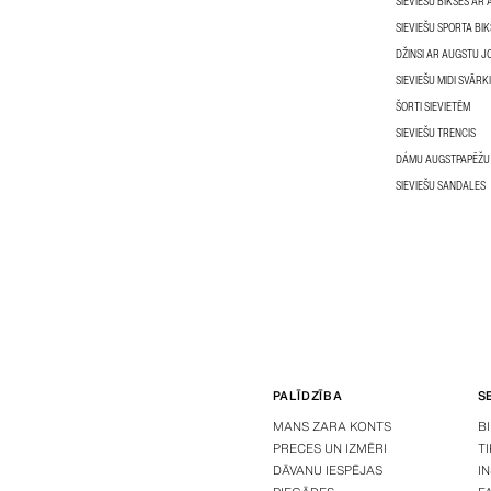
SIEVIEŠU BIKSES AR
SIEVIEŠU SPORTA BI
DŽINSI AR AUGSTU J
SIEVIEŠU MIDI SVĀRKI
ŠORTI SIEVIETĒM
SIEVIEŠU TRENCIS
DÁMU AUGSTPAPĒŽU
SIEVIEŠU SANDALES
PALĪDZĪBA
S
MANS ZARA KONTS
B
PRECES UN IZMĒRI
T
DĀVANU IESPĒJAS
I