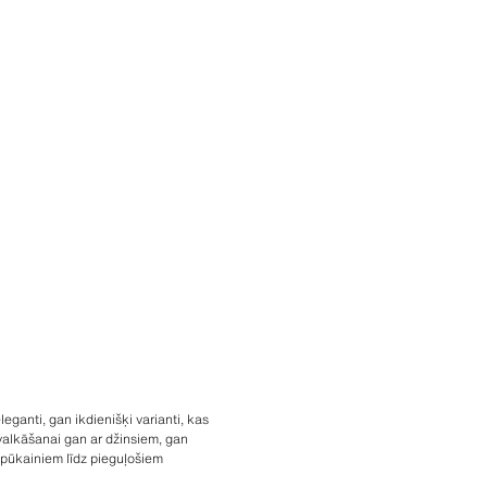
eganti, gan ikdienišķi varianti, kas
 valkāšanai gan ar džinsiem, gan
n pūkainiem līdz pieguļošiem