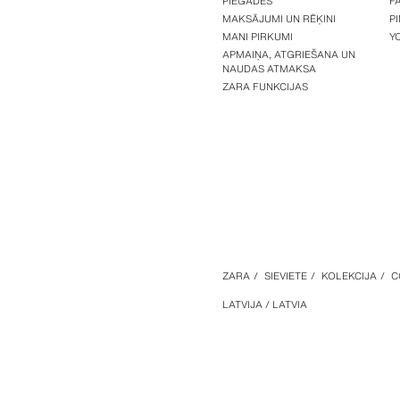
PIEGĀDES
F
MAKSĀJUMI UN RĒĶINI
P
MANI PIRKUMI
Y
APMAIŅA, ATGRIEŠANA UN
NAUDAS ATMAKSA
ZARA FUNKCIJAS
ZARA
/
SIEVIETE
/
KOLEKCIJA
/
C
LATVIJA / LATVIA