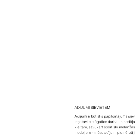
ADĪJUMI SIEVIETĒM
Adījumi ir būtisks papildinājums sie
ir gatavi pielāgoties darba un nedēļ
kleitām, savukārt sportiski melanžas
modeļiem – mūsu adījumi piemēroti