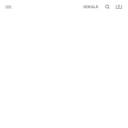
0
VEIKALĀ
GARAS POINTELLE ZEĶES, 2 PĀRU KOMPLEKTS
7,95 EUR