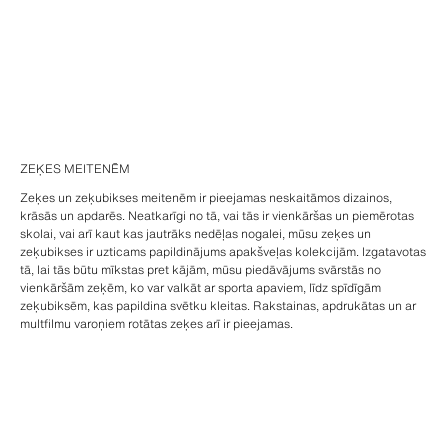
ZEĶES MEITENĒM
Zeķes un zeķubikses meitenēm ir pieejamas neskaitāmos dizainos,
krāsās un apdarēs. Neatkarīgi no tā, vai tās ir vienkāršas un piemērotas
skolai, vai arī kaut kas jautrāks nedēļas nogalei, mūsu zeķes un
zeķubikses ir uzticams papildinājums apakšveļas kolekcijām. Izgatavotas
tā, lai tās būtu mīkstas pret kājām, mūsu piedāvājums svārstās no
vienkāršām zeķēm, ko var valkāt ar sporta apaviem, līdz spīdīgām
zeķubiksēm, kas papildina svētku kleitas. Rakstainas, apdrukātas un ar
multfilmu varoņiem rotātas zeķes arī ir pieejamas.