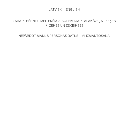
LATVISKI
ENGLISH
ZARA
/
BĒRNI
/
MEITENĒM
/
KOLEKCIJA
/
APAKŠVEĻA | ZEĶES
/
ZEĶES UN ZEĶBIKSES
NEPĀRDOT MANUS PERSONAS DATUS
MI IZMANTOŠANA