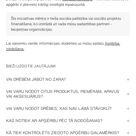
apģērbi ir jāievieto kārtīgi noslēgtā iepakojumā.
Šīs iniciatīvas mērķis ir tieša sociāla palīdzība vai sociālo projektu 
finansēšana, ko izstrādā un vada mūsu sadarbības partneri - 
bezpeļņas organizācijas.
Lai saņemtu vairāk informācijas, dodieties uz mūsu sadaļu 
Apģērba 
ziedošana.
BIEŽI UZDOTIE JAUTĀJUMI
VAI DRĒBĒM JĀBŪT NO ZARA?
Nav nepieciešams, varat nodot jebkāda veida apģērbu vai 
VAI VARU NODOT CITUS PRODUKTUS, PIEMĒRAM, APAVUS
tekstilizstrādājumu otrreizējai pārstrādei.
VAI AKSESUĀRUS?
Jā, Jūs varat iekļaut jebkāda veida drēbes, veļu, apavus, aksesuārus un 
VAI VARU NODOT DRĒBES, KAS NAV LABĀ STĀVOKLĪ?
pat rotaslietas.
Jā. Savāktās drēbes pirms atkārtotas izmantošanas vai pārstrādes tiek 
KAS NOTIEK AR APĢĒRBU PĒC TĀ NODOŠANAS?
sašķirotas. Apģērbu, kas ir ražots no 100% kokvilnas, vilnas vai 
poliestera, var pārstrādāt par jaunu audumu. Pārējais apģērbs tiks 
Zara apņemas savākt un nogādāt apģērbu sadarbības partneru 
KĀ TIEK KONTROLĒTS ZIEDOTO APĢĒRBU GALAMĒRĶIS?
pārveidots par būvniecības vai autobūves materiāliem. Apģērbus, kurus 
šķirošanas centros, kur tos sašķiro un katrai precei atrod vispiemērotāko 