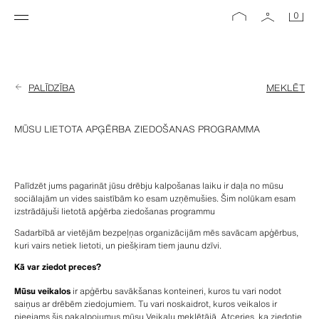
0
PALĪDZĪBA
MEKLĒT
MŪSU LIETOTA APĢĒRBA ZIEDOŠANAS PROGRAMMA
Palīdzēt jums pagarināt jūsu drēbju kalpošanas laiku ir daļa no mūsu 
sociālajām un vides saistībām ko esam uzņēmušies. Šim nolūkam esam 
izstrādājuši lietotā apģērba ziedošanas programmu
Sadarbībā ar vietējām bezpeļņas organizācijām mēs savācam apģērbus, 
kuri vairs netiek lietoti, un piešķiram tiem jaunu dzīvi.
Kā var ziedot preces?
Mūsu veikalos
 ir apģērbu savākšanas konteineri, kuros tu vari nodot 
saiņus ar drēbēm ziedojumiem. Tu vari noskaidrot, kuros veikalos ir 
pieejams šis pakalpojumus mūsu 
Veikalu meklētājā
. Atceries, ka ziedotie 