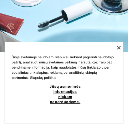
Šioje svetainėje naudojami slapukai siekiant pagerinti naudotojo
patirtį, analizuoti mūsų svetainės veikimą ir srautą joje. Taip pat
„RED ZARA
bendriname informaciją, kaip naudojatės mūsų tinklalapiu per
socialinius tinklalapius, reklamą bei analitinių įskiepių
TEMPTATION“
partnerius.
Slapukų politika
KELIONINIS
Jūsų asmeninės
informacijos
RINKINYS
niekam
neparduodame.
KELIONINIS RINKINYS
19,95 EUR
-49%
9,99 EUR
IŠPARDUOTA