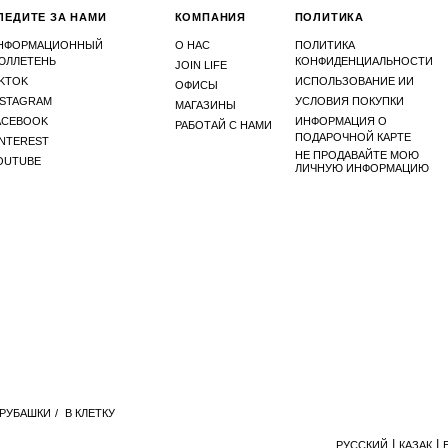
ЛЕДИТЕ ЗА НАМИ
КОМПАНИЯ
ПОЛИТИКА
НФОРМАЦИОННЫЙ
О НАС
ПОЛИТИКА
ЮЛЛЕТЕНЬ
КОНФИДЕНЦИАЛЬНОСТИ
JOIN LIFE
IKTOK
ИСПОЛЬЗОВАНИЕ ИИ
ОФИСЫ
NSTAGRAM
УСЛОВИЯ ПОКУПКИ
МАГАЗИНЫ
ACEBOOK
ИНФОРМАЦИЯ О
РАБОТАЙ С НАМИ
ПОДАРОЧНОЙ КАРТЕ
INTEREST
НЕ ПРОДАВАЙТЕ МОЮ
OUTUBE
ЛИЧНУЮ ИНФОРМАЦИЮ
РУБАШКИ
/
В КЛЕТКУ
РУССКИЙ
ҚАЗАҚ