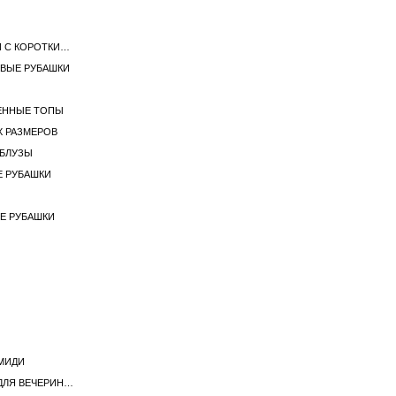
ЖЕНСКИЕ РУБАШКИ С КОРОТКИМ РУКАВОМ
ВЫЕ РУБАШКИ
ЕННЫЕ ТОПЫ
Х РАЗМЕРОВ
 БЛУЗЫ
Е РУБАШКИ
Е РУБАШКИ
МИДИ
ЖЕНСКИЕ ПЛАТЬЯ ДЛЯ ВЕЧЕРИНОК