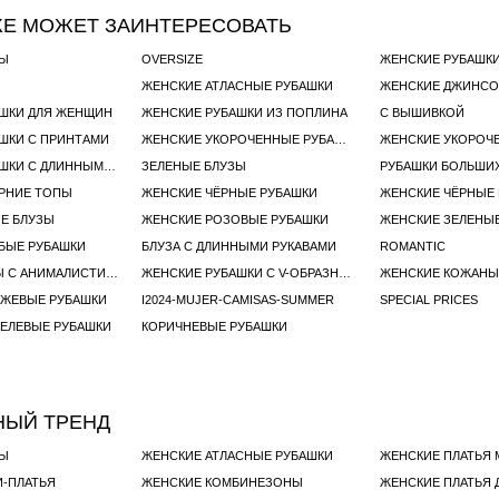
ЖЕ МОЖЕТ ЗАИНТЕРЕСОВАТЬ
ЗЫ
OVERSIZE
ЖЕНСКИЕ АТЛАСНЫЕ РУБАШКИ
ЖЕНСКИЕ ДЖИНСО
ШКИ ДЛЯ ЖЕНЩИН
ЖЕНСКИЕ РУБАШКИ ИЗ ПОПЛИНА
С ВЫШИВКОЙ
ШКИ С ПРИНТАМИ
ЖЕНСКИЕ УКОРОЧЕННЫЕ РУБАШКИ
ЖЕНСКИЕ УКОРОЧ
ЖЕНСКИЕ РУБАШКИ С ДЛИННЫМ РУКАВОМ
ЗЕЛЕНЫЕ БЛУЗЫ
РУБАШКИ БОЛЬШИ
РНИЕ ТОПЫ
ЖЕНСКИЕ ЧЁРНЫЕ РУБАШКИ
ЖЕНСКИЕ ЧЁРНЫЕ
Е БЛУЗЫ
ЖЕНСКИЕ РОЗОВЫЕ РУБАШКИ
ЖЕНСКИЕ ЗЕЛЕНЫ
БЫЕ РУБАШКИ
БЛУЗА С ДЛИННЫМИ РУКАВАМИ
ROMANTIC
ЖЕНСКИЕ ТОПЫ С АНИМАЛИСТИЧНЫМ ПРИНТОМ
ЖЕНСКИЕ РУБАШКИ С V-ОБРАЗНЫМ ВЫРЕЗОМ
ЖЕНСКИЕ КОЖАНЫ
НЖЕВЫЕ РУБАШКИ
I2024-MUJER-CAMISAS-SUMMER
SPECIAL PRICES
ЕЛЕВЫЕ РУБАШКИ
КОРИЧНЕВЫЕ РУБАШКИ
НЫЙ ТРЕНД
ЗЫ
ЖЕНСКИЕ АТЛАСНЫЕ РУБАШКИ
ЖЕНСКИЕ ПЛАТЬЯ 
-ПЛАТЬЯ
ЖЕНСКИЕ КОМБИНЕЗОНЫ