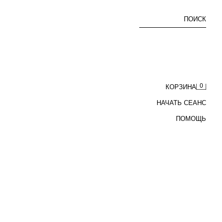
ПОИСК
0
КОРЗИНА
НАЧАТЬ СЕАНС
ПОМОЩЬ
КОРОТКАЯ РУБАШКА-БАЛЛОН