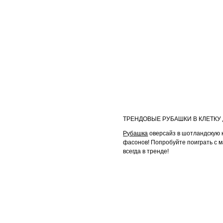
ТРЕНДОВЫЕ РУБАШКИ В КЛЕТКУ
Рубашка
оверсайз в шотландскую 
фасонов! Попробуйте поиграть с ма
всегда в тренде!