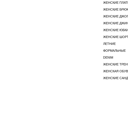
ЖЕНСКИЕ ДЖО
ЖЕНСКИЕ ЮБК
ЖЕНСКИЕ ШОР
ЛЕТНИЕ
ФОРМАЛЬНЫЕ
DENIM
ЖЕНСКИЕ ТРЕН
ЖЕНСКАЯ ОБУВ