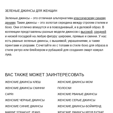
ЗЕЛЕНЫЕ ДЖИНСЫ ДЛЯ ЖЕНЩИН
Зеленые джинсы – это отличная альтернатива
классическому синему
дениму
. Такие джинсы – это золотая середина между строгим стилем и
бохо. Они отлично впишутся и в повседневный, и в деловой образ. В
коллекции представлены разные модели джинсов с
высокой
,
средней
и низкой посадкой на любую фигуру: широкие, прямые и скинни. У нас
есть рваные зеленые джинсы, с вышивкой, украшениями, а также
принтами и узорами. Сочетайте их с топами в стиле бохо для образа в
стиле ретро или блейзером и рубашкой для создания смарт-кэжуал
лука.
ВАС ТАКЖЕ МОЖЕТ ЗАИНТЕРЕСОВАТЬ
ЖЕНСКИЕ ДЖИНСЫ КЛЕШ
ЖЕНСКИЕ ДЖИНСЫ-МОМ
ЖЕНСКИЕ ДЖИНСЫ СКИННИ
ПОЛОСКИ
CAPRI
ЖЕНСКИЕ РВАНЫЕ ДЖИНСЫ
ЖЕНСКИЕ ЧЕРНЫЕ ДЖИНСЫ
ЖЕНСКИЕ СЕРЫЕ ДЖИНСЫ
ЖЕНСКИЕ СИНИЕ ДЖИНСЫ
ЖЕНСКИЕ ДЖИНСЫ-БОЙФРЕНД
MARINE STRAIGHT JEANS
ЖЕНСКИЕ ДЖИНСЫ КРОЯ БУТКАТ