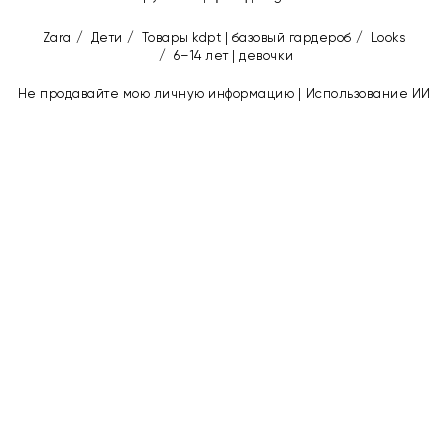
zаrа
/
дети
/
товары kdpt | базовый гардероб
/
looks
/
6–14 лет | девочки
Не продавайте мою личную информацию
Использование ИИ