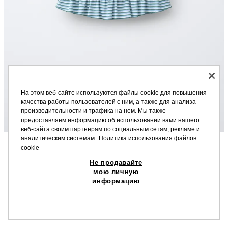
На этом веб-сайте используются файлы cookie для повышения
качества работы пользователей с ним, а также для анализа
производительности и трафика на нем. Мы также
предоставляем информацию об использовании вами нашего
веб-сайта своим партнерам по социальным сетям, рекламе и
аналитическим системам.
Политика использования файлов
cookie
ОПИСАНИЕ
СОСТАВ
МЕРКИ
Не продавайте
ЮБКА В ПОЛОСКУ С ВОЛАНАМИ
мою личную
Юбка с эластичным поясом и бантом. Воланы и принт в полоску.
информацию
ВОДЯНИСТО-ГОЛУБОЙ
1165/824/426
T 10 990,00
T 3 990,00
-72%
T 2 990,00
T 2 
ПОХОЖИЕ ТОВАРЫ
НЕТ В НАЛИЧИИ