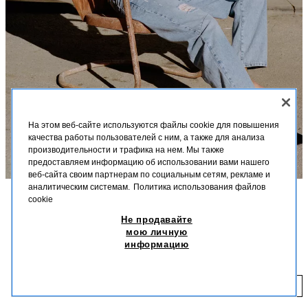
На этом веб-сайте используются файлы cookie для повышения
качества работы пользователей с ним, а также для анализа
производительности и трафика на нем. Мы также
предоставляем информацию об использовании вами нашего
веб-сайта своим партнерам по социальным сетям, рекламе и
аналитическим системам.
Политика использования файлов
cookie
ОПИСАНИЕ
СОСТАВ
МЕРКИ
Не продавайте
КРОП-ТОП С ГОРЛОВИНОЙ ХАЛТЕР ИЗ ИСКУССТВЕННОЙ
мою личную
Высота модели: 181 cm
КОЖИ С ПРЯЖКАМИ
информацию
T 17 990,00
T 5 990,00
-72%
T 4 990,00
Кроп-топ с горловиной халтер, V-образным вырезом и открытой
спиной. Контрастные пряжки спереди.
T 
ЖЕЛТОВАТО-БЕЛЫЙ
4387/096/251
ДОБАВИТЬ