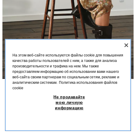
На этом веб-сайте используются файлы cookie для повышения
качества работы пользователей с ним, а также для анализа
производительности и трафика на нем. Мы также
предоставляем информацию об использовании вами нашего
веб-сайта своим партнерам по социальным сетям, рекламе и
аналитическим системам.
Политика использования файлов
cookie
ОПИСАНИЕ
СОСТАВ
МЕРКИ
Не продавайте
КОЖАНЫЕ САПОГИ НА ПЛОСКОЙ ПОДОШВЕ С
ВЫШИВКОЙ
мою личную
Высота модели: 176 cm
информацию
T 75 990,00
T 19 990,00
-78%
T 15 990,00
Кожаные сапоги до колена. Ремешок со шпорой спереди. Двойной
T 15
ремешок с пряжкой на голенище. Легко надеваются. Круглый носок.
ПОХОЖИЕ ТОВАРЫ
НЕТ В НАЛИЧИИ
КОРИЧНЕВЫЙ
3032/610/700
Высота подошвы: 4 см