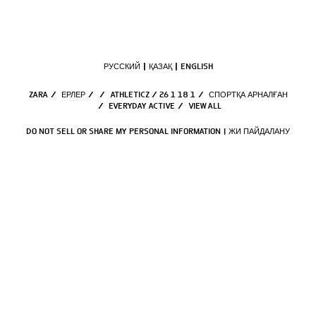
РУССКИЙ
ҚАЗАҚ
ENGLISH
ZARA
/
ЕРЛЕР
/
/
ATHLETICZ / 26 1 18 1
/
СПОРТҚА АРНАЛҒАН
/
EVERYDAY ACTIVE
/
VIEW ALL
DO NOT SELL OR SHARE MY PERSONAL INFORMATION
ЖИ ПАЙДАЛАНУ