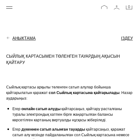
0
АНЫҚТАМА
ІЗДЕУ
СЫЙЛЫҚ КАРТАСЫМЕН ТӨЛЕНГЕН ТАУАРДЫҢ АҚЫСЫН
ҚАЙТАРУ
Сыйлық картасы арқылы төленген сатып алулар бойынша 
қайтарылатын қаражат 
сол Сыйлық картасына қайтарылады
. Назар 
аударыңыз:
Егер 
онлайн сатып алуды
 қайтарсаңыз, қайтару расталғаны 
туралы электрондық хатпен бірге жаңартылған балансы 
көрсетілген картаның виртуалды нұсқасы жіберіледі.
Егер 
дүкеннен сатып алынған тауарды
 қайтарсаңыз, қаражат 
сатып алу кезінде пайдаланылған сол Сыйлық картасына немесе 