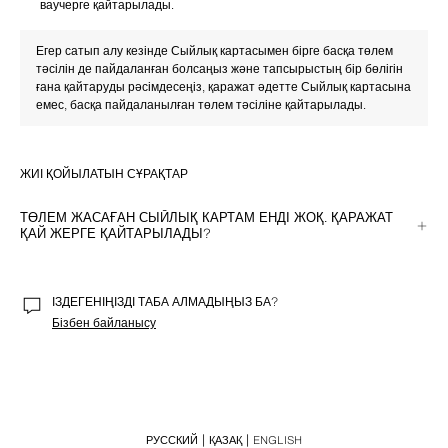
ваучерге қайтарылады.
Егер сатып алу кезінде Сыйлық картасымен бірге басқа төлем 
тәсілін де пайдаланған болсаңыз және тапсырыстың бір бөлігін 
ғана қайтаруды рәсімдесеңіз, қаражат әдетте Сыйлық картасына 
емес, басқа пайдаланылған төлем тәсіліне қайтарылады.
ЖИІ ҚОЙЫЛАТЫН СҰРАҚТАР
ТӨЛЕМ ЖАСАҒАН СЫЙЛЫҚ КАРТАМ ЕНДІ ЖОҚ. ҚАРАЖАТ
ҚАЙ ЖЕРГЕ ҚАЙТАРЫЛАДЫ?
Егер онлайн сатып алуды қайтарсаңыз, қайтару расталғаны туралы 
электрондық хатпен бірге жаңартылған балансы көрсетілген сыйлық 
картасының виртуалды нұсқасы жіберіледі.
ІЗДЕГЕНІҢІЗДІ ТАБА АЛМАДЫҢЫЗ БА?
Бізбен байланысу
Егер дүкеннен сатып алынған тауарды қайтарсаңыз, дүкен 
қызметкерлері қаражатты электрондық ваучер арқылы қайтарады.
РУССКИЙ
ҚАЗАҚ
ENGLISH