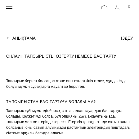
0
АНЫҚТАМА
ІЗДЕУ
ОНЛАЙН ТАПСЫРЫСТЫ ӨЗГЕРТУ НЕМЕСЕ БАС ТАРТУ
Тапсырыс берген болсаңыз және оны өзгерткіңіз келсе, мұнда сізде 
болуы мүмкін сұрақтарға жауаптар берілген.
ТАПСЫРЫСТАН БАС ТАРТУҒА БОЛАДЫ МА?
Тапсырыс күйі мүмкіндік берсе, сатып алған тауардан бас тартуға 
болады. Қолжетімді болса, бұл опцияны Zara аккаунтыңызда, 
тапсырыс мәліметтерінде көресіз. Егер сіз қонақ ретінде сатып алған 
болсаңыз, оны сатып алуыңызды растайтын электрондық поштадағы 
сілтеме арқылы басқара аласыз.