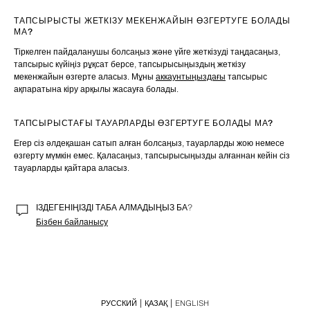
ТАПСЫРЫСТЫ ЖЕТКІЗУ МЕКЕНЖАЙЫН ӨЗГЕРТУГЕ БОЛАДЫ 
МА?
Тіркелген пайдаланушы болсаңыз және үйге жеткізуді таңдасаңыз, 
тапсырыс күйіңіз рұқсат берсе, тапсырысыңыздың жеткізу 
мекенжайын өзгерте аласыз. Мұны 
аккаунтыңыздағы
 тапсырыс 
ақпаратына кіру арқылы жасауға болады.
ТАПСЫРЫСТАҒЫ ТАУАРЛАРДЫ ӨЗГЕРТУГЕ БОЛАДЫ МА?
Егер сіз әлдеқашан сатып алған болсаңыз, тауарларды жою немесе 
өзгерту мүмкін емес. Қаласаңыз, тапсырысыңызды алғаннан кейін сіз 
тауарларды қайтара аласыз.
ІЗДЕГЕНІҢІЗДІ ТАБА АЛМАДЫҢЫЗ БА?
Бізбен байланысу
РУССКИЙ
ҚАЗАҚ
ENGLISH